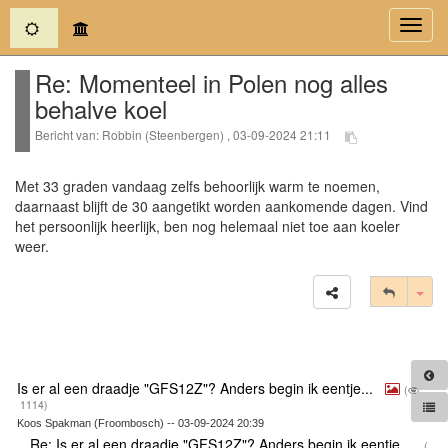
(current)
Toggl
navig
Re: Momenteel in Polen nog alles
behalve koel
Bericht van: Robbin (Steenbergen) , 03-09-2024 21:11
Met 33 graden vandaag zelfs behoorlijk warm te noemen,
daarnaast blijft de 30 aangetikt worden aankomende dagen. Vind
het persoonlijk heerlijk, ben nog helemaal niet toe aan koeler
weer.
Tog
Is er al een draadje "GFS12Z"? Anders begin ik eentje...
(
1114)
Koos Spakman (Froombosch) -- 03-09-2024 20:39
Re: Is er al een draadje "GFS12Z"? Anders begin ik eentje...
(