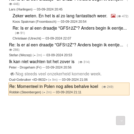
446)
Lars (Harlingen) -- 03-09-2024 20:45
Zeker weten. En het is al zo lang fantastisch weer.
(
472)
Koos Spakman (Froombosch) -- 03-09-2024 20:54
Re: Is er al een draadje "GFS12Z"? Anders begin ik eentje...
(
91)
Christiaan (Utrecht) -- 03-09-2024 22:07
Re: Is er al een draadje "GFS12Z"? Anders begin ik eentje...
(
286)
Stefan (Wezep)
(
2m)
-- 03-09-2024 20:53
Ik kan niet wachten tot het zover is
(
314)
Peter - Drogeham (Fr) -- 03-09-2024 20:56
Nog steeds veel onzekerheid komende week.
Oud-Gebruiker <ID-8632>
(
9m)
-- 03-09-2024 21:06
Re: Momenteel in Polen nog alles behalve koel
(
249)
Robbin (Steenbergen)
(
2m)
-- 03-09-2024 21:11