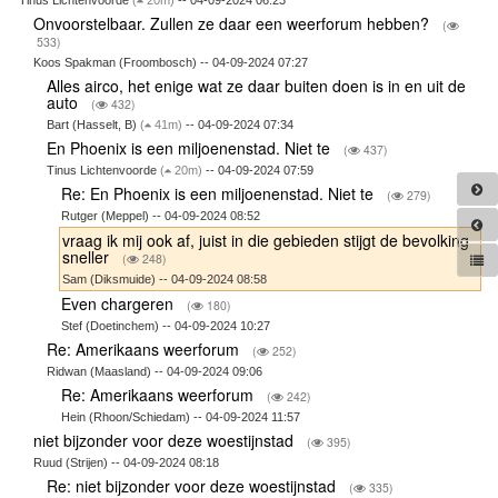
Onvoorstelbaar. Zullen ze daar een weerforum hebben?
(
533)
Koos Spakman (Froombosch) -- 04-09-2024 07:27
Alles airco, het enige wat ze daar buiten doen is in en uit de
auto
(
432)
Bart (Hasselt, B)
(
41m)
-- 04-09-2024 07:34
En Phoenix is een miljoenenstad. Niet te
(
437)
Tinus Lichtenvoorde
(
20m)
-- 04-09-2024 07:59
Re: En Phoenix is een miljoenenstad. Niet te
(
279)
Rutger (Meppel) -- 04-09-2024 08:52
vraag ik mij ook af, juist in die gebieden stijgt de bevolking
sneller
(
248)
Sam (Diksmuide) -- 04-09-2024 08:58
Even chargeren
(
180)
Stef (Doetinchem) -- 04-09-2024 10:27
Re: Amerikaans weerforum
(
252)
Ridwan (Maasland) -- 04-09-2024 09:06
Re: Amerikaans weerforum
(
242)
Hein (Rhoon/Schiedam) -- 04-09-2024 11:57
niet bijzonder voor deze woestijnstad
(
395)
Ruud (Strijen) -- 04-09-2024 08:18
Re: niet bijzonder voor deze woestijnstad
(
335)