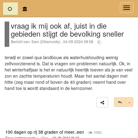
(current)
Toggl
navig
vraag ik mij ook af, juist in die
gebieden stijgt de bevolking sneller
Bericht van: Sam (Diksmuide) , 04-09-2024 08:58
terwijl er zowel qua landbouw als waterhuishouding weinig
zelfvoorzienend is. Dat is vragen om problemen natuurlijk. Ok, in
het winterhalfjaar is het er natuurlijk heerlijk toeven als je van veel
zon en zachte temperaturen houdt. Maar het aantal dagen met
hitte (zeg maar rond of boven de 40 graden) neemt hand over
hand toe is wordt standaard in de kernzomer.
Tog
100 dagen op rij 38 graden of meer..een
(
1030)
Tinus Lichtenvoorde
(
20m)
-- 04-09-2024 06:23