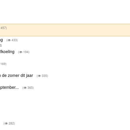
457)
ing
(
433)
21
afkoeling
(
194)
169)
n de zomer dit jaar
(
335)
eptember...
(
365)
r
(
282)