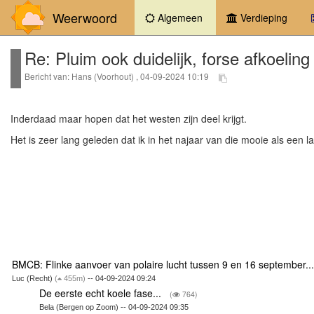
Weerwoord
(current)
Algemeen
Verdieping
Re: Pluim ook duidelijk, forse afkoeling
Bericht van: Hans (Voorhout) , 04-09-2024 10:19
Inderdaad maar hopen dat het westen zijn deel krijgt.
Het is zeer lang geleden dat ik in het najaar van die mooie als een 
BMCB: Flinke aanvoer van polaire lucht tussen 9 en 16 september..
Luc (Recht)
(
455m)
-- 04-09-2024 09:24
De eerste echt koele fase...
(
764)
Bela (Bergen op Zoom) -- 04-09-2024 09:35