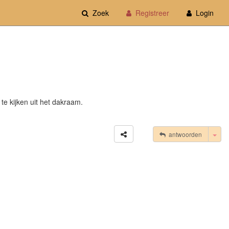
Zoek
Registreer
Login
te kijken uit het dakraam.
Tog
antwoorden