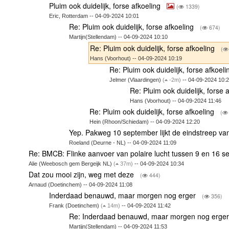
Pluim ook duidelijk, forse afkoeling
(
1339)
Eric, Rotterdam -- 04-09-2024 10:01
Re: Pluim ook duidelijk, forse afkoeling
(
674)
Martijn(Stellendam) -- 04-09-2024 10:10
Re: Pluim ook duidelijk, forse afkoeling
(
Hans (Voorhout) -- 04-09-2024 10:19
Re: Pluim ook duidelijk, forse afkoel
Jelmer (Vlaardingen)
(
-2m)
-- 04-09-2024 10:
Re: Pluim ook duidelijk, forse 
Hans (Voorhout) -- 04-09-2024 11:46
Re: Pluim ook duidelijk, forse afkoeling
(
Hein (Rhoon/Schiedam) -- 04-09-2024 12:20
Yep. Pakweg 10 september lijkt de eindstreep va
Roeland (Deurne - NL) -- 04-09-2024 11:09
Re: BMCB: Flinke aanvoer van polaire lucht tussen 9 en 16 s
Alie (Weebosch gem Bergeijk NL)
(
37m)
-- 04-09-2024 10:34
Dat zou mooi zijn, weg met deze
(
444)
Arnaud (Doetinchem) -- 04-09-2024 11:08
Inderdaad benauwd, maar morgen nog erger
(
356)
Frank (Doetinchem)
(
14m)
-- 04-09-2024 11:42
Re: Inderdaad benauwd, maar morgen nog erge
Martijn(Stellendam) -- 04-09-2024 11:53