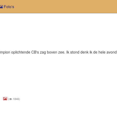
Foto's
lampion oplichtende CB's zag boven zee. Ik stond denk ik de hele avond 
.
(
1846)