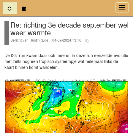
(current)
Toggl
navig
Re: richting 3e decade september wel
weer warmte
Bericht van: Justin (Ede) , 04-09-2024 13:16
De 00z run kwam daar ook mee en in deze run eenzelfde evolutie
met zelfs nog een tropisch systeempje wat helemaal links de
kaart binnen komt wandelen.