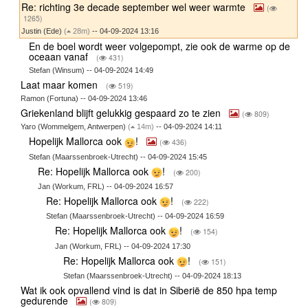
Re: richting 3e decade september wel weer warmte
(
1265)
Justin (Ede)
(
28m)
-- 04-09-2024 13:16
En de boel wordt weer volgepompt, zie ook de warme op de
oceaan vanaf
(
431)
Stefan (Winsum) -- 04-09-2024 14:49
Laat maar komen
(
519)
Ramon (Fortuna) -- 04-09-2024 13:46
Griekenland blijft gelukkig gespaard zo te zien
(
809)
Yaro (Wommelgem, Antwerpen)
(
14m)
-- 04-09-2024 14:11
Hopelijk Mallorca ook
!
(
436)
Stefan (Maarssenbroek-Utrecht) -- 04-09-2024 15:45
Re: Hopelijk Mallorca ook
!
(
200)
Jan (Workum, FRL) -- 04-09-2024 16:57
Re: Hopelijk Mallorca ook
!
(
222)
Stefan (Maarssenbroek-Utrecht) -- 04-09-2024 16:59
Re: Hopelijk Mallorca ook
!
(
154)
Jan (Workum, FRL) -- 04-09-2024 17:30
Re: Hopelijk Mallorca ook
!
(
151)
Stefan (Maarssenbroek-Utrecht) -- 04-09-2024 18:13
Wat ik ook opvallend vind is dat in Siberië de 850 hpa temp
gedurende
(
809)