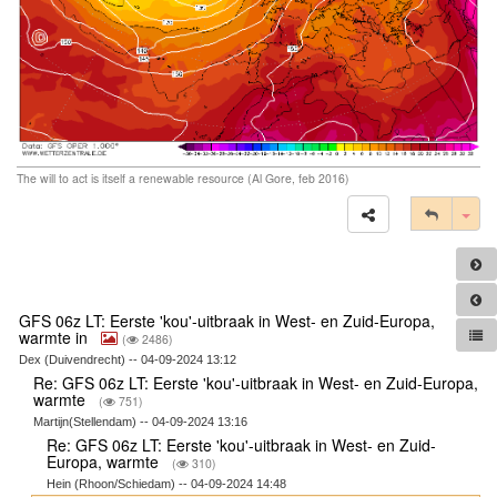
The will to act is itself a renewable resource (Al Gore, feb 2016)
Tog
GFS 06z LT: Eerste 'kou'-uitbraak in West- en Zuid-Europa,
warmte in
(
2486)
Dex (Duivendrecht) -- 04-09-2024 13:12
Re: GFS 06z LT: Eerste 'kou'-uitbraak in West- en Zuid-Europa,
warmte
(
751)
Martijn(Stellendam) -- 04-09-2024 13:16
Re: GFS 06z LT: Eerste 'kou'-uitbraak in West- en Zuid-
Europa, warmte
(
310)
Hein (Rhoon/Schiedam) -- 04-09-2024 14:48