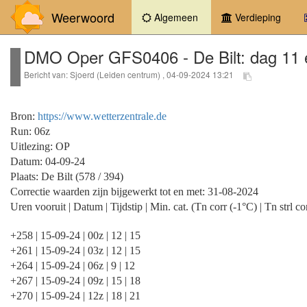
Weerwoord
(current)
Algemeen
Verdieping
DMO Oper GFS0406 - De Bilt: dag 11 e
Bericht van: Sjoerd (Leiden centrum) , 04-09-2024 13:21
Bron:
https://www.wetterzentrale.de
Run: 06z
Uitlezing: OP
Datum: 04-09-24
Plaats: De Bilt (578 / 394)
Correctie waarden zijn bijgewerkt tot en met: 31-08-2024
Uren vooruit | Datum | Tijdstip | Min. cat. (Tn corr (-1°C) | Tn strl co
+258 | 15-09-24 | 00z | 12 | 15
+261 | 15-09-24 | 03z | 12 | 15
+264 | 15-09-24 | 06z | 9 | 12
+267 | 15-09-24 | 09z | 15 | 18
+270 | 15-09-24 | 12z | 18 | 21