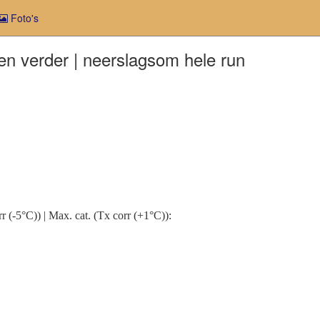
Foto's
n verder | neerslagsom hele run
rr (-5°C)) | Max. cat. (Tx corr (+1°C)):