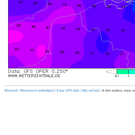
Weerpoll
|
Weerwoord voetbalpool
|
8 jaar GFS data
|
Mijn verhaal
|
ik ben anders, maar oo