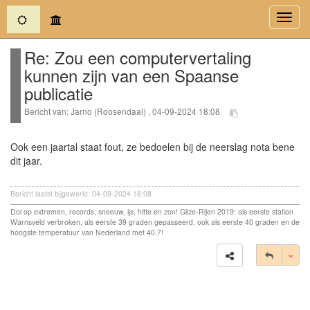
(current)
Toggl
navig
Re: Zou een computervertaling
kunnen zijn van een Spaanse
publicatie
Bericht van: Jarno (Roosendaal) , 04-09-2024 18:08
Ook een jaartal staat fout, ze bedoelen bij de neerslag nota bene
dit jaar.
Bericht laatst bijgewerkt: 04-09-2024 18:08
Dol op extremen, records, sneeuw, ijs, hitte en zon! Gilze-Rijen 2019: als eerste station
Warnsveld verbroken, als eerste 39 graden gepasseerd, ook als eerste 40 graden en de
hoogste temperatuur van Nederland met 40,7!
Tog