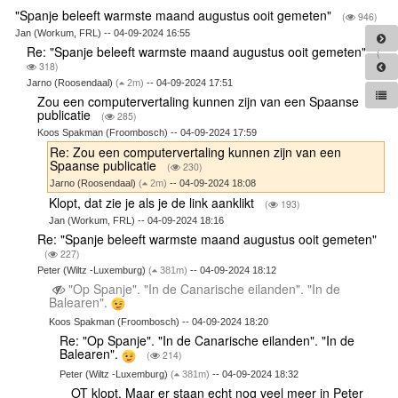
"Spanje beleeft warmste maand augustus ooit gemeten"
(
946)
Jan (Workum, FRL) -- 04-09-2024 16:55
Re: "Spanje beleeft warmste maand augustus ooit gemeten"
(
318)
Jarno (Roosendaal)
(
2m)
-- 04-09-2024 17:51
Zou een computervertaling kunnen zijn van een Spaanse
publicatie
(
285)
Koos Spakman (Froombosch) -- 04-09-2024 17:59
Re: Zou een computervertaling kunnen zijn van een
Spaanse publicatie
(
230)
Jarno (Roosendaal)
(
2m)
-- 04-09-2024 18:08
Klopt, dat zie je als je de link aanklikt
(
193)
Jan (Workum, FRL) -- 04-09-2024 18:16
Re: "Spanje beleeft warmste maand augustus ooit gemeten"
(
227)
Peter (Wiltz -Luxemburg)
(
381m)
-- 04-09-2024 18:12
"Op Spanje". "In de Canarische eilanden". "In de
Balearen".
Koos Spakman (Froombosch) -- 04-09-2024 18:20
Re: "Op Spanje". "In de Canarische eilanden". "In de
Balearen".
(
214)
Peter (Wiltz -Luxemburg)
(
381m)
-- 04-09-2024 18:32
OT klopt. Maar er staan echt nog veel meer in Peter