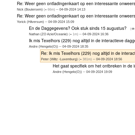
Re: Weer geen ontladingenkaart op een interessante onwe
Nick (Boutersem)
(
66m)
-- 04-09-2024 14:13
Re: Weer geen ontladingenkaart op een interessante onwe
Yorick (Hilversum) -- 04-09-2024 15:09
En de Daggegevens? Ook stuk sinds 15 augustus?
(
Nathan (ZO Azie/Oceanie)
(
1m)
-- 04-09-2024 16:36
Ik mis Texelhors (229) nog altijd in de interactieve da
Andre (Hengelo(O)) -- 04-09-2024 18:35
Re: Ik mis Texelhors (229) nog altijd in de inte
Peter (Wiltz -Luxemburg)
(
381m)
-- 04-09-2024 18:56
Het gaat specifiek om het ontbreken in de
Andre (Hengelo(O)) -- 04-09-2024 19:09