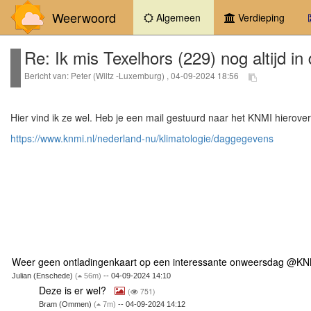
Weerwoord
(current)
Algemeen
Verdieping
Re: Ik mis Texelhors (229) nog altijd i
Bericht van: Peter (Wiltz -Luxemburg) , 04-09-2024 18:56
Hier vind ik ze wel. Heb je een mail gestuurd naar het KNMI hierove
https://www.knmi.nl/nederland-nu/klimatologie/daggegevens
Weer geen ontladingenkaart op een interessante onweersdag @K
Julian (Enschede)
(
56m)
-- 04-09-2024 14:10
Deze is er wel?
(
751)
Bram (Ommen)
(
7m)
-- 04-09-2024 14:12