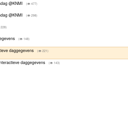
ersdag @KNMI
(
477)
ersdag @KNMI
(
298)
228)
ggegevens
(
148)
ractieve daggegevens
(
221)
 interactieve daggegevens
(
143)