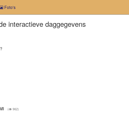
Foto's
n de interactieve daggegevens
r?
NMI
(
962)