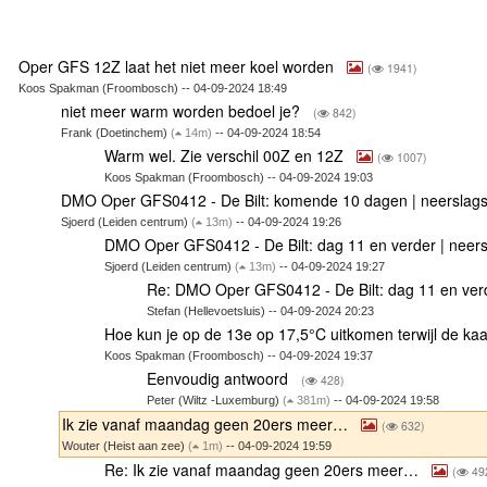
Oper GFS 12Z laat het niet meer koel worden
(
1941)
Koos Spakman (Froombosch) -- 04-09-2024 18:49
niet meer warm worden bedoel je?
(
842)
Frank (Doetinchem)
(
14m)
-- 04-09-2024 18:54
Warm wel. Zie verschil 00Z en 12Z
(
1007)
Koos Spakman (Froombosch) -- 04-09-2024 19:03
DMO Oper GFS0412 - De Bilt: komende 10 dagen | neersla
Sjoerd (Leiden centrum)
(
13m)
-- 04-09-2024 19:26
DMO Oper GFS0412 - De Bilt: dag 11 en verder | neer
Sjoerd (Leiden centrum)
(
13m)
-- 04-09-2024 19:27
Re: DMO Oper GFS0412 - De Bilt: dag 11 en ver
Stefan (Hellevoetsluis) -- 04-09-2024 20:23
Hoe kun je op de 13e op 17,5°C uitkomen terwijl de kaa
Koos Spakman (Froombosch) -- 04-09-2024 19:37
Eenvoudig antwoord
(
428)
Peter (Wiltz -Luxemburg)
(
381m)
-- 04-09-2024 19:58
Ik zie vanaf maandag geen 20ers meer…
(
632)
Wouter (Heist aan zee)
(
1m)
-- 04-09-2024 19:59
Re: Ik zie vanaf maandag geen 20ers meer…
(
49