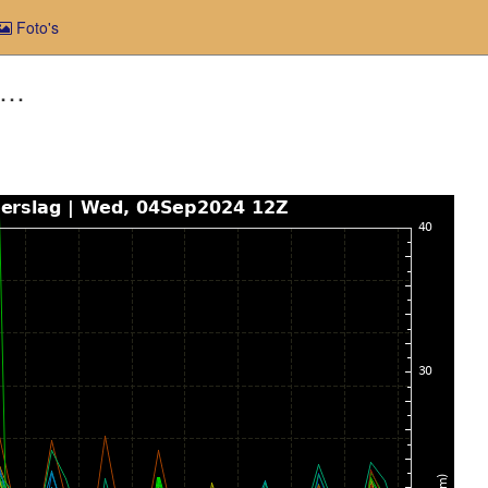
Foto's
r…