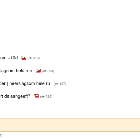
gsom +10d
(
519)
slagsom hele run
(
354)
der | neerslagsom hele ru
(
137)
rt dit aangeeft?
(
582)
2)