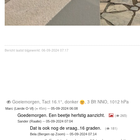
Bericht laatst bijgewerkt: 06-09-2024 07:17
Goeiemorgen, Tact 16.1°, donker
, 3 Bft NNO, 1012 hPa
Marc (Lierde O-Vl)
(
45m)
-- 05-09-2024 06:08
Goedemorgen. Een beetje herfstig aanzicht.
(
265)
Sander (Raalte) -- 05-09-2024 07:04
Dat is ook nog de vraag..16 graden.
(
181)
Bela (Bergen op Zoom) -- 05-09-2024 07:14