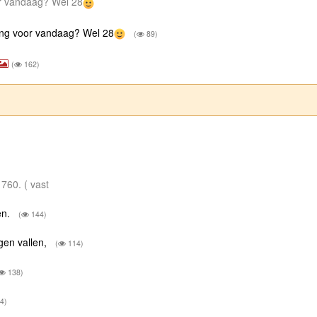
or vandaag? Wel 28
ting voor vandaag? Wel 28
(
89)
(
162)
 760. ( vast
en.
(
144)
gen vallen,
(
114)
138)
4)