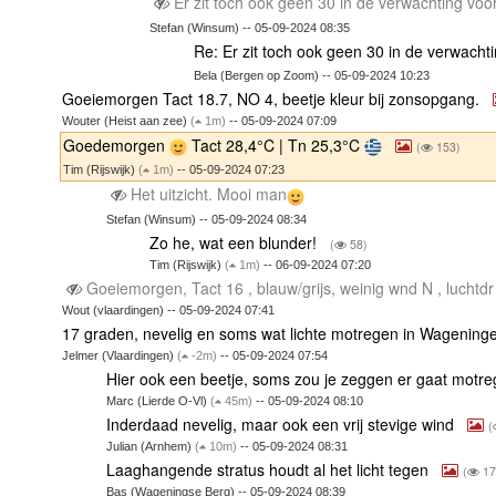
Er zit toch ook geen 30 in de verwachting vo
Stefan (Winsum) -- 05-09-2024 08:35
Re: Er zit toch ook geen 30 in de verwach
Bela (Bergen op Zoom) -- 05-09-2024 10:23
Goeiemorgen Tact 18.7, NO 4, beetje kleur bij zonsopgang.
Wouter (Heist aan zee)
(
1m)
-- 05-09-2024 07:09
Goedemorgen
Tact 28,4°C | Tn 25,3°C
(
153)
Tim (Rijswijk)
(
1m)
-- 05-09-2024 07:23
Het uitzicht. Mooi man
Stefan (Winsum) -- 05-09-2024 08:34
Zo he, wat een blunder!
(
58)
Tim (Rijswijk)
(
1m)
-- 06-09-2024 07:20
Goeiemorgen, Tact 16 , blauw/grijs, weinig wnd N , luchtdr
Wout (vlaardingen) -- 05-09-2024 07:41
17 graden, nevelig en soms wat lichte motregen in Wagening
Jelmer (Vlaardingen)
(
-2m)
-- 05-09-2024 07:54
Hier ook een beetje, soms zou je zeggen er gaat motre
Marc (Lierde O-Vl)
(
45m)
-- 05-09-2024 08:10
Inderdaad nevelig, maar ook een vrij stevige wind
(
Julian (Arnhem)
(
10m)
-- 05-09-2024 08:31
Laaghangende stratus houdt al het licht tegen
(
17
Bas (Wageningse Berg) -- 05-09-2024 08:39