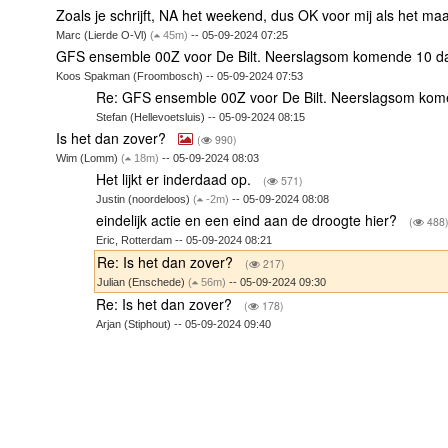
Zoals je schrijft, NA het weekend, dus OK voor mij als het ma
Marc (Lierde O-Vl)
(
45m)
-- 05-09-2024 07:25
GFS ensemble 00Z voor De Bilt. Neerslagsom komende 10 
Koos Spakman (Froombosch) -- 05-09-2024 07:53
Re: GFS ensemble 00Z voor De Bilt. Neerslagsom ko
Stefan (Hellevoetsluis) -- 05-09-2024 08:15
Is het dan zover?
(
990)
Wim (Lomm)
(
18m)
-- 05-09-2024 08:03
Het lijkt er inderdaad op.
(
571)
Justin (noordeloos)
(
-2m)
-- 05-09-2024 08:08
eindelijk actie en een eind aan de droogte hier?
(
488
Eric, Rotterdam -- 05-09-2024 08:21
Re: Is het dan zover?
(
217)
Julian (Enschede)
(
56m)
-- 05-09-2024 09:30
Re: Is het dan zover?
(
178)
Arjan (Stiphout) -- 05-09-2024 09:40