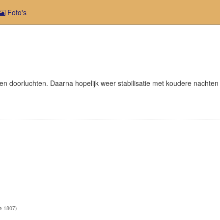
Foto's
t even doorluchten. Daarna hopelijk weer stabilisatie met koudere nach
1807)