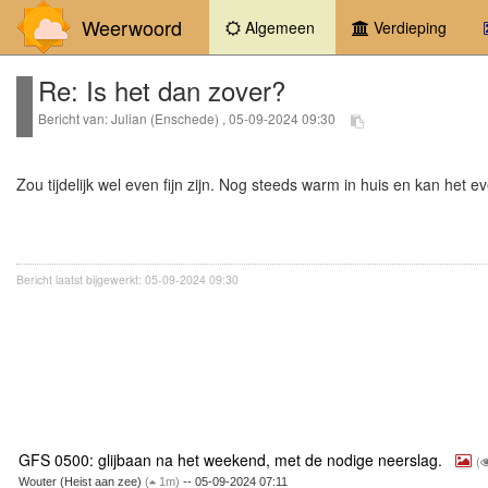
Weerwoord
(current)
Algemeen
Verdieping
Re: Is het dan zover?
Bericht van: Julian (Enschede) , 05-09-2024 09:30
Zou tijdelijk wel even fijn zijn. Nog steeds warm in huis en kan he
Bericht laatst bijgewerkt: 05-09-2024 09:30
GFS 0500: glijbaan na het weekend, met de nodige neerslag.
(
Wouter (Heist aan zee)
(
1m)
-- 05-09-2024 07:11