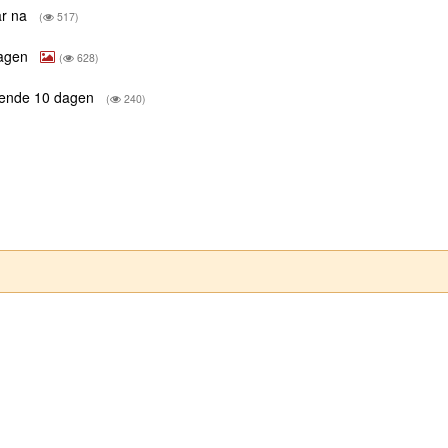
ar na
(
517)
dagen
(
628)
mende 10 dagen
(
240)
)