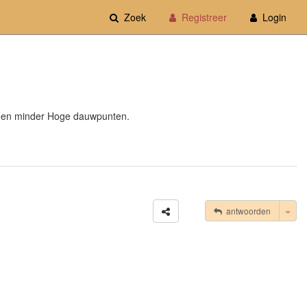
Zoek
Registreer
Login
ten en minder Hoge dauwpunten.
Tog
antwoorden