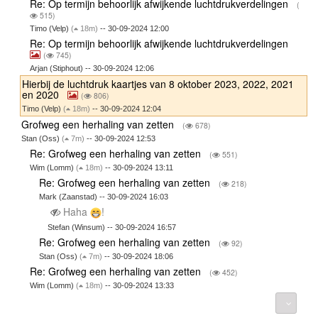
Re: Op termijn behoorlijk afwijkende luchtdrukverdelingen
(
515)
Timo (Velp)
(
18m)
-- 30-09-2024 12:00
Re: Op termijn behoorlijk afwijkende luchtdrukverdelingen
(
745)
Arjan (Stiphout) -- 30-09-2024 12:06
Hierbij de luchtdruk kaartjes van 8 oktober 2023, 2022, 2021
en 2020
(
806)
Timo (Velp)
(
18m)
-- 30-09-2024 12:04
Grofweg een herhaling van zetten
(
678)
Stan (Oss)
(
7m)
-- 30-09-2024 12:53
Re: Grofweg een herhaling van zetten
(
551)
Wim (Lomm)
(
18m)
-- 30-09-2024 13:11
Re: Grofweg een herhaling van zetten
(
218)
Mark (Zaanstad) -- 30-09-2024 16:03
Haha
!
Stefan (Winsum) -- 30-09-2024 16:57
Re: Grofweg een herhaling van zetten
(
92)
Stan (Oss)
(
7m)
-- 30-09-2024 18:06
Re: Grofweg een herhaling van zetten
(
452)
Wim (Lomm)
(
18m)
-- 30-09-2024 13:33