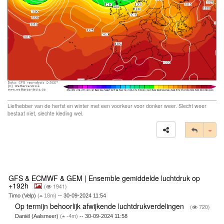
Liefhebber van de herfst en winter met een voorkeur voor donker weer. Slecht weer
bestaat niet, slechte kleding wel.
Tog
GFS & ECMWF & GEM | Ensemble gemiddelde luchtdruk op
+192h
(
1941)
Timo (Velp)
(
18m)
-- 30-09-2024 11:54
Op termijn behoorlijk afwijkende luchtdrukverdelingen
(
720)
Daniël (Aalsmeer)
(
-4m)
-- 30-09-2024 11:58