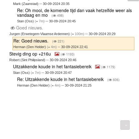
Mark (Zaanstad) -- 30-09-2024 20:35
Re: Oh mooi, de komende tijd dan vaak hetzelfde weer als
vandaag en mo
(
498)
Stan (Oss)
(
7m)
-- 30-09-2024 20:45
Goed nieuws.
Jurgen (Erwetegem-Vlaamse Ardennen)
(
100m)
-- 30-09-2024 20:29
Re: Goed nieuws.
(
221)
Herman (Den Helder)
(
4m)
-- 30-09-2024 22:41
Stevig ding op +216u
(
1193)
Robert (Sint Philipsland) -- 30-09-2024 20:46
Uitzakkende koude in het fantasiebereik
(
1179)
Stan (Oss)
(
7m)
-- 30-09-2024 20:47
Re: Uitzakkende koude in het fantasiebereik
(
606)
Herman (Den Helder)
(
4m)
-- 30-09-2024 21:25