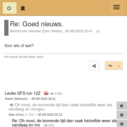
(current)
Toggl
navig
Re: Goed nieuws.
Bericht van: Herman (Den Helder) , 30-09-2024 22:41
Voor wie of wat?
Het wordt vanzelf weer zacht
Tog
Leuke GFS run 12Z
(
2193)
Anton (Workum) -- 30-09-2024 20:11
Oh mooi, de komende tijd dan vaak hetzelfde weer als
vandaag en morgen
Stan (Oss)
(
7m)
-- 30-09-2024 20:13
Re: Oh mooi, de komende tijd dan vaak hetzelfde weer als
vandaag en mo
(
643)