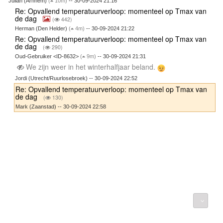
Julian (Arnhem)
(
10m)
-- 30-09-2024 21:16
Re: Opvallend temperatuurverloop: momenteel op Tmax van
de dag
(
442)
Herman (Den Helder)
(
4m)
-- 30-09-2024 21:22
Re: Opvallend temperatuurverloop: momenteel op Tmax van
de dag
(
290)
Oud-Gebruiker <ID-8632>
(
9m)
-- 30-09-2024 21:31
We zijn weer in het winterhalfjaar beland.
Jordi (Utrecht/Ruurlosebroek) -- 30-09-2024 22:52
Re: Opvallend temperatuurverloop: momenteel op Tmax van
de dag
(
130)
Mark (Zaanstad) -- 30-09-2024 22:58