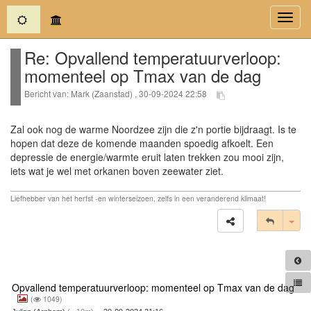
(current)
Toggl
navig
Re: Opvallend temperatuurverloop:
momenteel op Tmax van de dag
Bericht van: Mark (Zaanstad) , 30-09-2024 22:58
Zal ook nog de warme Noordzee zijn die z'n portie bijdraagt. Is te
hopen dat deze de komende maanden spoedig afkoelt. Een
depressie de energie/warmte eruit laten trekken zou mooi zijn,
iets wat je wel met orkanen boven zeewater ziet.
Liefhebber van het herfst -en winterseizoen, zelfs in een veranderend klimaat!
Tog
Opvallend temperatuurverloop: momenteel op Tmax van de dag
(
1049)