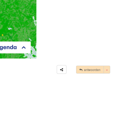
Tog
antwoorden