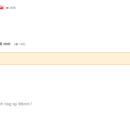
(
409)
116 mm
(
140)
och nog op 98mm !