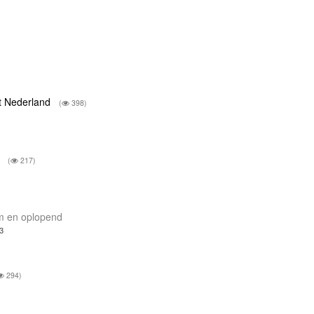
st Nederland
(
398)
n
(
217)
mm en oplopend
3
294)