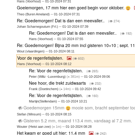
Hans (Voorhout) -- 01-10-2024 07:31
Goeiemorgen, 17 mm hier een goed begin voor oktober.
Theo (Buren Ameland) -- 01-10-2024 07:31
Re: Goedemorgen! Dat is dan een meevaller..
(
274)
Johan Scharnegoutum (Frl.) -- 01-10-2024 07:39
Re: Goedemorgen! Dat is dan een meevaller..
(
192)
Hans (Voorhout) -- 01-10-2024 07:55
Re: Goedemorgen! Bijna 20 mm incl gisteren 10+10 ; sept. 
Wout (vlaardingen) -- 01-10-2024 08:11
Voor de regenfetisjisten.
(
602)
Hans (Voorhout) -- 01-10-2024 08:12
Re: Voor de regenfetisjisten.
(
265)
Peter (Wiltz -Luxemburg)
(
381m)
-- 01-10-2024 09:06
Nee hoor, die trekt zuidwaarts
(
232)
Frank (Doetinchem)
(
14m)
-- 01-10-2024 09:42
Re: Voor de regenfetisjisten.
(
160)
Martijn(Stellendam) -- 01-10-2024 10:21
Goedemorgen 15mm
mooie som, bracht september t
Stefan (Winsum) -- 01-10-2024 08:15
Gisteren 5.2 mm, maand 113.4 mm, vandaag al 7.2 mm.
Wouter (Heist aan zee)
(
1m)
-- 01-10-2024 08:28
Het kwam er goed uit hier: 11,4 mm
(
242)