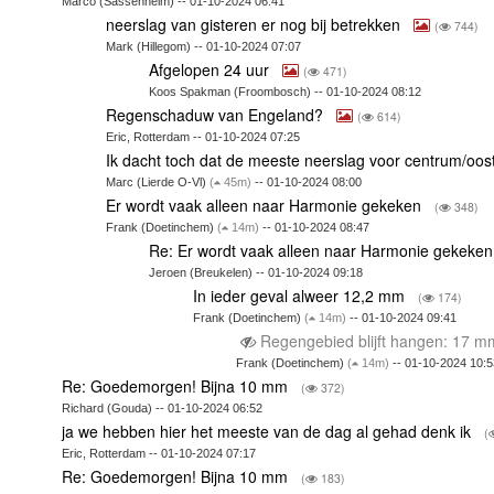
Marco (Sassenheim) -- 01-10-2024 06:41
neerslag van gisteren er nog bij betrekken
(
744)
Mark (Hillegom) -- 01-10-2024 07:07
Afgelopen 24 uur
(
471)
Koos Spakman (Froombosch) -- 01-10-2024 08:12
Regenschaduw van Engeland?
(
614)
Eric, Rotterdam -- 01-10-2024 07:25
Ik dacht toch dat de meeste neerslag voor centrum/oo
Marc (Lierde O-Vl)
(
45m)
-- 01-10-2024 08:00
Er wordt vaak alleen naar Harmonie gekeken
(
348)
Frank (Doetinchem)
(
14m)
-- 01-10-2024 08:47
Re: Er wordt vaak alleen naar Harmonie gekeke
Jeroen (Breukelen) -- 01-10-2024 09:18
In ieder geval alweer 12,2 mm
(
174)
Frank (Doetinchem)
(
14m)
-- 01-10-2024 09:41
Regengebied blijft hangen: 17 
Frank (Doetinchem)
(
14m)
-- 01-10-2024 10:5
Re: Goedemorgen! Bijna 10 mm
(
372)
Richard (Gouda) -- 01-10-2024 06:52
ja we hebben hier het meeste van de dag al gehad denk ik
(
Eric, Rotterdam -- 01-10-2024 07:17
Re: Goedemorgen! Bijna 10 mm
(
183)