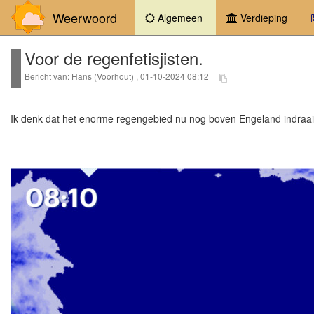
Weerwoord
(current)
Algemeen
Verdieping
Voor de regenfetisjisten.
Bericht van: Hans (Voorhout) , 01-10-2024 08:12
Ik denk dat het enorme regengebied nu nog boven Engeland indraait