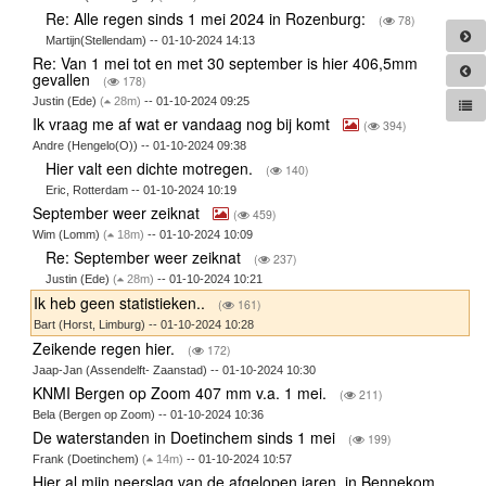
Re: Alle regen sinds 1 mei 2024 in Rozenburg:
(
78)
Martijn(Stellendam) -- 01-10-2024 14:13
Re: Van 1 mei tot en met 30 september is hier 406,5mm
gevallen
(
178)
Justin (Ede)
(
28m)
-- 01-10-2024 09:25
Ik vraag me af wat er vandaag nog bij komt
(
394)
Andre (Hengelo(O)) -- 01-10-2024 09:38
Hier valt een dichte motregen.
(
140)
Eric, Rotterdam -- 01-10-2024 10:19
September weer zeiknat
(
459)
Wim (Lomm)
(
18m)
-- 01-10-2024 10:09
Re: September weer zeiknat
(
237)
Justin (Ede)
(
28m)
-- 01-10-2024 10:21
Ik heb geen statistieken..
(
161)
Bart (Horst, Limburg) -- 01-10-2024 10:28
Zeikende regen hier.
(
172)
Jaap-Jan (Assendelft- Zaanstad) -- 01-10-2024 10:30
KNMI Bergen op Zoom 407 mm v.a. 1 mei.
(
211)
Bela (Bergen op Zoom) -- 01-10-2024 10:36
De waterstanden in Doetinchem sinds 1 mei
(
199)
Frank (Doetinchem)
(
14m)
-- 01-10-2024 10:57
Hier al mijn neerslag van de afgelopen jaren, in Bennekom.