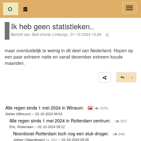
(current)
Toggl
navig
Ik heb geen statistieken..
Bericht van: Bart (Horst, Limburg) , 01-10-2024 10:28
maar overduidelijk te weinig in dit deel van Nederland. Hopen op
een paar extreem natte en vanaf december extreem koude
maanden.
Tog
Alle regen sinds 1 mei 2024 in Winsum:
(
1070)
Stefan (Winsum) -- 01-10-2024 09:03
Alle regen sinds 1 mei 2024 in Rotterdam centrum:
(
357)
Eric, Rotterdam -- 01-10-2024 09:12
Noordoost-Rotterdam toch nog een stuk droger.
(
249)
Jelmer (Vlaardingen)
(
-2m)
-- 01-10-2024 09:28