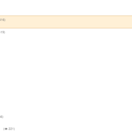
416)
19)
6)
.
(
221)