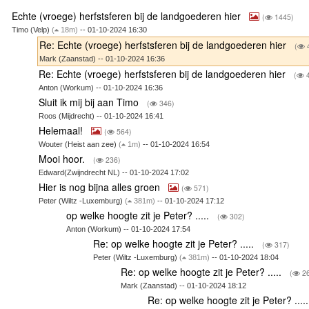
Echte (vroege) herfstsferen bij de landgoederen hier
(
1445)
Timo (Velp)
(
18m)
-- 01-10-2024 16:30
Re: Echte (vroege) herfstsferen bij de landgoederen hier
(
Mark (Zaanstad) -- 01-10-2024 16:36
Re: Echte (vroege) herfstsferen bij de landgoederen hier
(
4
Anton (Workum) -- 01-10-2024 16:36
Sluit ik mij bij aan Timo
(
346)
Roos (Mijdrecht) -- 01-10-2024 16:41
Helemaal!
(
564)
Wouter (Heist aan zee)
(
1m)
-- 01-10-2024 16:54
Mooi hoor.
(
236)
Edward(Zwijndrecht NL) -- 01-10-2024 17:02
Hier is nog bijna alles groen
(
571)
Peter (Wiltz -Luxemburg)
(
381m)
-- 01-10-2024 17:12
op welke hoogte zit je Peter? .....
(
302)
Anton (Workum) -- 01-10-2024 17:54
Re: op welke hoogte zit je Peter? .....
(
317)
Peter (Wiltz -Luxemburg)
(
381m)
-- 01-10-2024 18:04
Re: op welke hoogte zit je Peter? .....
(
26
Mark (Zaanstad) -- 01-10-2024 18:12
Re: op welke hoogte zit je Peter? ....