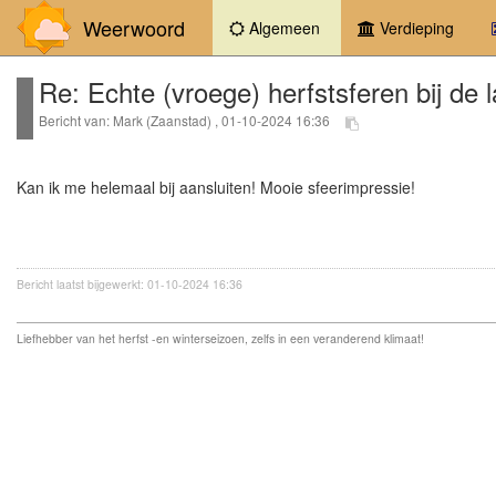
Weerwoord
(current)
Algemeen
Verdieping
Re: Echte (vroege) herfstsferen bij de 
Bericht van: Mark (Zaanstad) , 01-10-2024 16:36
Kan ik me helemaal bij aansluiten! Mooie sfeerimpressie!
Bericht laatst bijgewerkt: 01-10-2024 16:36
Liefhebber van het herfst -en winterseizoen, zelfs in een veranderend klimaat!