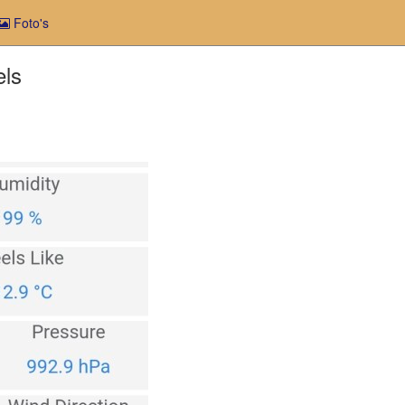
Foto's
els