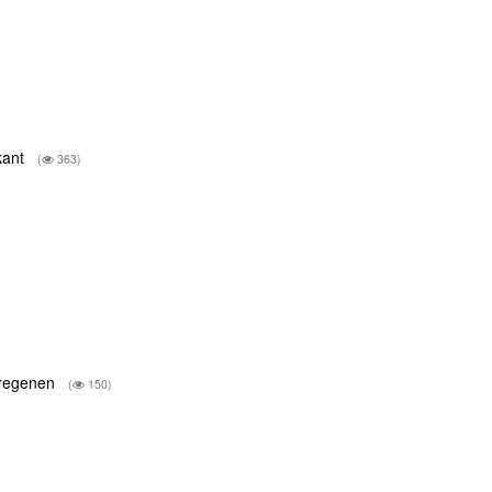
kant
(
363)
e regenen
(
150)