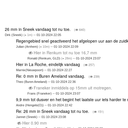
26 mm in Sneek vandaag tot nu toe.
(
640)
Dirk (Sneek)
(
1m)
-- 01-10-2024 22:05
Regengebied snel geactiveerd het afgelopen uur aan de zuid
Julian (Arnhem)
(
10m)
-- 01-10-2024 22:09
Hier in Renkum tot nu toe 16,7 mm
Ronald (Renkum, GLD)
(
28m)
-- 01-10-2024 23:07
Hier in La Roche, eindelijk vandaag
(
257)
Marnix(Nieuwpoort) -- 01-10-2024 22:27
Re: 0 mm in Buren Ameland vandaag.
(
239)
Theo (Buren Ameland) -- 01-10-2024 22:36
Franeker inmiddels op 15mm uit motregen.
Frans (Franeker) -- 01-10-2024 23:07
9,9 mm tot dusver en het begint het laatste uur iets harder t
Andre (Hengelo(O)) -- 01-10-2024 22:42
Re: 26 mm in Sneek vandaag tot nu toe.
(
151)
Jannet (Sneek) -- 01-10-2024 23:08
Hier 0.90 mm