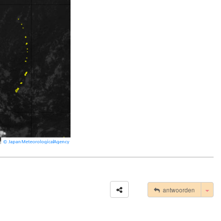
Tog
antwoorden