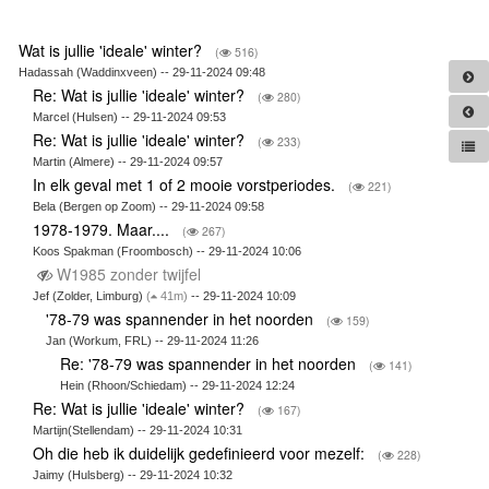
Wat is jullie 'ideale' winter?
(
516)
Hadassah (Waddinxveen) -- 29-11-2024 09:48
Re: Wat is jullie 'ideale' winter?
(
280)
Marcel (Hulsen) -- 29-11-2024 09:53
Re: Wat is jullie 'ideale' winter?
(
233)
Martin (Almere) -- 29-11-2024 09:57
In elk geval met 1 of 2 mooie vorstperiodes.
(
221)
Bela (Bergen op Zoom) -- 29-11-2024 09:58
1978-1979. Maar....
(
267)
Koos Spakman (Froombosch) -- 29-11-2024 10:06
W1985 zonder twijfel
Jef (Zolder, Limburg)
(
41m)
-- 29-11-2024 10:09
'78-79 was spannender in het noorden
(
159)
Jan (Workum, FRL) -- 29-11-2024 11:26
Re: '78-79 was spannender in het noorden
(
141)
Hein (Rhoon/Schiedam) -- 29-11-2024 12:24
Re: Wat is jullie 'ideale' winter?
(
167)
Martijn(Stellendam) -- 29-11-2024 10:31
Oh die heb ik duidelijk gedefinieerd voor mezelf:
(
228)
Jaimy (Hulsberg) -- 29-11-2024 10:32