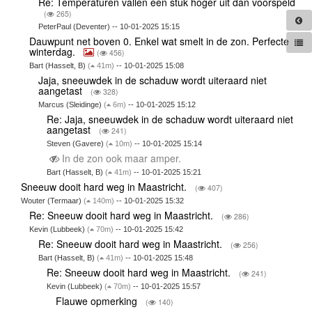
Re: Temperaturen vallen een stuk hoger uit dan voorspeld
(
265)
PeterPaul (Deventer) -- 10-01-2025 15:15
Dauwpunt net boven 0. Enkel wat smelt in de zon. Perfecte
winterdag.
(
456)
Bart (Hasselt, B)
(
41m)
-- 10-01-2025 15:08
Jaja, sneeuwdek in de schaduw wordt uiteraard niet
aangetast
(
328)
Marcus (Sleidinge)
(
6m)
-- 10-01-2025 15:12
Re: Jaja, sneeuwdek in de schaduw wordt uiteraard niet
aangetast
(
241)
Steven (Gavere)
(
10m)
-- 10-01-2025 15:14
In de zon ook maar amper.
Bart (Hasselt, B)
(
41m)
-- 10-01-2025 15:21
Sneeuw dooit hard weg in Maastricht.
(
407)
Wouter (Termaar)
(
140m)
-- 10-01-2025 15:32
Re: Sneeuw dooit hard weg in Maastricht.
(
286)
Kevin (Lubbeek)
(
70m)
-- 10-01-2025 15:42
Re: Sneeuw dooit hard weg in Maastricht.
(
256)
Bart (Hasselt, B)
(
41m)
-- 10-01-2025 15:48
Re: Sneeuw dooit hard weg in Maastricht.
(
241)
Kevin (Lubbeek)
(
70m)
-- 10-01-2025 15:57
Flauwe opmerking
(
140)