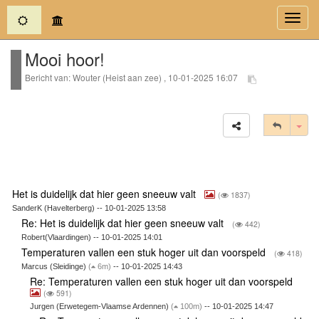
(current)
Toggl
navig
Mooi hoor!
Bericht van: Wouter (Heist aan zee) , 10-01-2025 16:07
Tog
Het is duidelijk dat hier geen sneeuw valt
(
1837)
SanderK (Havelterberg) -- 10-01-2025 13:58
Re: Het is duidelijk dat hier geen sneeuw valt
(
442)
Robert(Vlaardingen) -- 10-01-2025 14:01
Temperaturen vallen een stuk hoger uit dan voorspeld
(
418)
Marcus (Sleidinge)
(
6m)
-- 10-01-2025 14:43
Re: Temperaturen vallen een stuk hoger uit dan voorspeld
(
591)
Jurgen (Erwetegem-Vlaamse Ardennen)
(
100m)
-- 10-01-2025 14:47