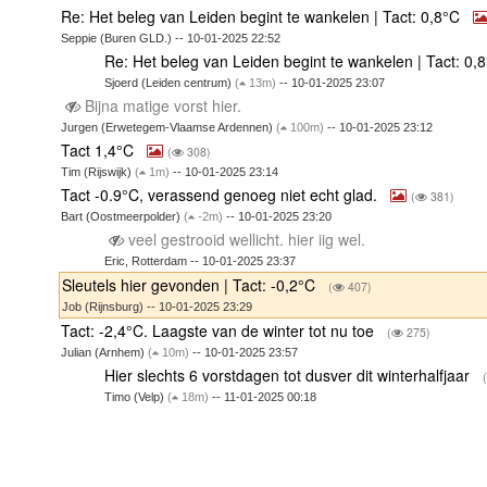
Re: Het beleg van Leiden begint te wankelen | Tact: 0,8°C
Seppie (Buren GLD.) -- 10-01-2025 22:52
Re: Het beleg van Leiden begint te wankelen | Tact: 0,
Sjoerd (Leiden centrum)
(
13m)
-- 10-01-2025 23:07
Bijna matige vorst hier.
Jurgen (Erwetegem-Vlaamse Ardennen)
(
100m)
-- 10-01-2025 23:12
Tact 1,4°C
(
308)
Tim (Rijswijk)
(
1m)
-- 10-01-2025 23:14
Tact -0.9°C, verassend genoeg niet echt glad.
(
381)
Bart (Oostmeerpolder)
(
-2m)
-- 10-01-2025 23:20
veel gestrooid wellicht. hier iig wel.
Eric, Rotterdam -- 10-01-2025 23:37
Sleutels hier gevonden | Tact: -0,2°C
(
407)
Job (Rijnsburg) -- 10-01-2025 23:29
Tact: -2,4°C. Laagste van de winter tot nu toe
(
275)
Julian (Arnhem)
(
10m)
-- 10-01-2025 23:57
Hier slechts 6 vorstdagen tot dusver dit winterhalfjaar
(
Timo (Velp)
(
18m)
-- 11-01-2025 00:18