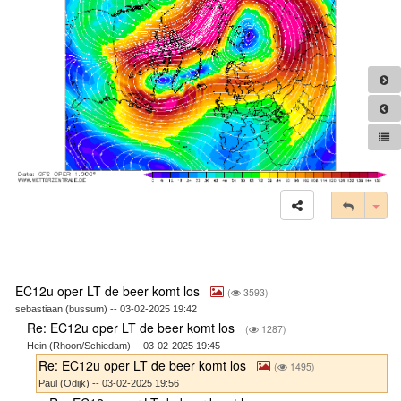
Tog
EC12u oper LT de beer komt los
(
3593)
sebastiaan (bussum) -- 03-02-2025 19:42
Re: EC12u oper LT de beer komt los
(
1287)
Hein (Rhoon/Schiedam) -- 03-02-2025 19:45
Re: EC12u oper LT de beer komt los
(
1495)
Paul (Odijk) -- 03-02-2025 19:56