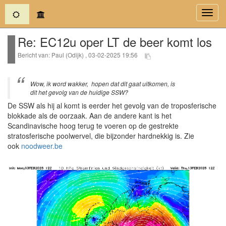
(current)
Toggl
navig
Re: EC12u oper LT de beer komt los
Bericht van: Paul (Odijk) , 03-02-2025 19:56
Wow, ik word wakker, hopen dat dit gaat uitkomen, is
dit het gevolg van de huidige SSW?
De SSW als hij al komt is eerder het gevolg van de troposferische
blokkade als de oorzaak. Aan de andere kant is het
Scandinavische hoog terug te voeren op de gestrekte
stratosferische poolwervel, die bijzonder hardnekkig is. Zie
ook
noodweer.be