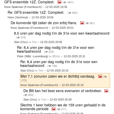
GFS ensemble 12Z. Compleet.
(
1841)
Koos Spakman (Froombosch) -- 12-03-2025 19:35
Re: GFS ensemble 12Z. Compleet.
(
464)
Hans (Voorhout) -- 12-03-2025 19:56
De komende tijd zeker de zon erbij Hans.
(
561)
Koos Spakman (Froombosch) -- 12-03-2025 20:01
8,0 uren per dag nodig t/m de 31e voor een kwartaalrecord
(
310)
Stan (Oss)
(
7m)
-- 12-03-2025 20:06
Re: 8,4 uren per dag nodig t/m de 31e voor een
kwartaalrecord
(
233)
Peter (Wiltz -Luxemburg)
(
381m)
-- 12-03-2025 20:11
Re: 8,4 uren per dag nodig t/m de 31e voor een
kwartaalrecord
(
192)
Stan (Oss)
(
7m)
-- 12-03-2025 20:15
Met 7,1 zonuren zaten we er dichtbij vandaag.
(
275)
Koos Spakman (Froombosch) -- 12-03-2025 20:19
De Bilt kan het best eens evenaren of verbreken
(
263)
Stan (Oss)
(
7m)
-- 12-03-2025 20:28
Slechts 1 keer hebben we de 159 uren gehaald in de
komende periode
(
217)
Koos Spakman (Froombosch) -- 12-03-2025 20:29