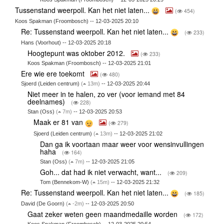
Tussenstand weerpoll. Kan het niet laten...
(
454)
Koos Spakman (Froombosch) -- 12-03-2025 20:10
Re: Tussenstand weerpoll. Kan het niet laten...
(
233)
Hans (Voorhout) -- 12-03-2025 20:18
Hoogtepunt was oktober 2012.
(
233)
Koos Spakman (Froombosch) -- 12-03-2025 21:01
Ere wie ere toekomt
(
480)
Sjoerd (Leiden centrum)
(
13m)
-- 12-03-2025 20:44
Niet meer in te halen, zo ver (voor iemand met 84
deelnames)
(
228)
Stan (Oss)
(
7m)
-- 12-03-2025 20:53
Maak er 81 van
(
279)
Sjoerd (Leiden centrum)
(
13m)
-- 12-03-2025 21:02
Dan ga ik voortaan maar weer voor wensinvullingen
haha
(
164)
Stan (Oss)
(
7m)
-- 12-03-2025 21:05
Goh... dat had ik niet verwacht, want...
(
209)
Tom (Bennekom-W)
(
15m)
-- 12-03-2025 21:32
Re: Tussenstand weerpoll. Kan het niet laten...
(
185)
David (De Goorn)
(
-2m)
-- 12-03-2025 20:50
Gaat zeker weten geen maandmedaille worden
(
172)
Koos Spakman (Froombosch) -- 12-03-2025 20:54