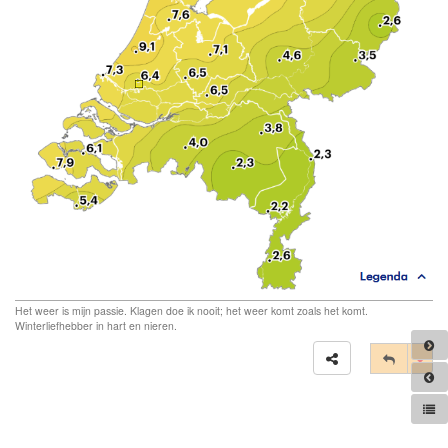
Het weer is mijn passie. Klagen doe ik nooit; het weer komt zoals het komt.
Winterliefhebber in hart en nieren.
Tog