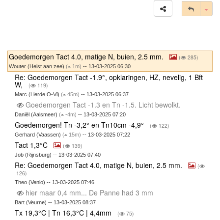
Tog
Goedemorgen Tact 4.0, matige N, buien, 2.5 mm.
(
285)
Wouter (Heist aan zee)
(
1m)
-- 13-03-2025 06:30
Re: Goedemorgen Tact -1.9°, opklaringen, HZ, nevelig, 1 Bft
W,
(
119)
Marc (Lierde O-Vl)
(
45m)
-- 13-03-2025 06:37
Goedemorgen Tact -1.3 en Tn -1.5. Licht bewolkt.
Daniël (Aalsmeer)
(
-4m)
-- 13-03-2025 07:20
Goedemorgen! Tn -3,2° en Tn10cm -4,9°
(
122)
Gerhard (Vaassen)
(
15m)
-- 13-03-2025 07:22
Tact 1,3°C
(
139)
Job (Rijnsburg) -- 13-03-2025 07:40
Re: Goedemorgen Tact 4.0, matige N, buien, 2.5 mm.
(
126)
Theo (Venlo) -- 13-03-2025 07:46
hier maar 0,4 mm... De Panne had 3 mm
Bart (Veurne) -- 13-03-2025 08:37
Tx 19,3°C | Tn 16,3°C | 4,4mm
(
75)