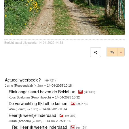
Bericht laatst bijgewerkt: 14-04-2025 14:38
Tog
Actueel weerbeeld?
(
721)
Jarno (Roosendaal)
(
2m)
-- 14-04-2025 10:18
Flink opgeklaard boven de BeNeLux
(
642)
Koos Spakman (Froombosch) -- 14-04-2025 10:32
De verwachting lijkt uit te komen
(
573)
Wim (Lomm)
(
18m)
-- 14-04-2025 11:14
Heerlijk weertje inderdaad
(
397)
Julian (Arnhem)
(
10m)
-- 14-04-2025 11:35
Re: Heerlijk weertje inderdaad
(
154)