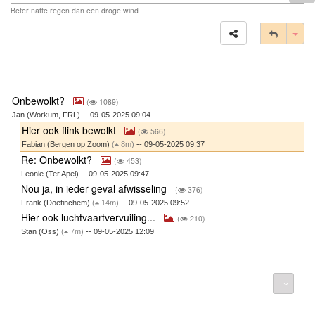
Beter natte regen dan een droge wind
Tog
Onbewolkt?
(
1089)
Jan (Workum, FRL) -- 09-05-2025 09:04
Hier ook flink bewolkt
(
566)
Fabian (Bergen op Zoom)
(
8m)
-- 09-05-2025 09:37
Re: Onbewolkt?
(
453)
Leonie (Ter Apel) -- 09-05-2025 09:47
Nou ja, in ieder geval afwisseling
(
376)
Frank (Doetinchem)
(
14m)
-- 09-05-2025 09:52
Hier ook luchtvaartvervuiling...
(
210)
Stan (Oss)
(
7m)
-- 09-05-2025 12:09