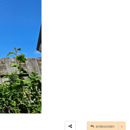
Tog
antwoorden