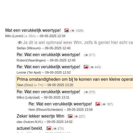
Wat een verukkelijk weertype!
(
1026)
Wim (Lomm)
(
18m)
-- 09-05-2025 12:34
Ja dit is wel optimaal weer Wim, zelfs ik geniet hier echt v
Stefan (Winsum) -- 09-05-2025 12:40
Re: Wat een verukkelijk weertype!
(
317)
Robert(Vlaardingen) -- 09-05-2025 12:45
Re: Wat een verukkelijk weertype!
(
443)
Leonie (Ter Apel) -- 09-05-2025 12:52
Prima omstandigheden om bij te komen van een kleine opera
Stan (Oss)
(
7m)
-- 09-05-2025 13:20
Re: Wat een verukkelijk weertype!
(
270)
Wilco (Lelystad) -- 09-05-2025 13:31
Re: Wat een verukkelijk weertype!
(
187)
Hein (Rhoon/Schiedam) -- 09-05-2025 13:59
Zeker lekker weertje Wim
(
227)
olav (huizen.N.H.) -- 09-05-2025 14:02
actueel beeld.
(
270)