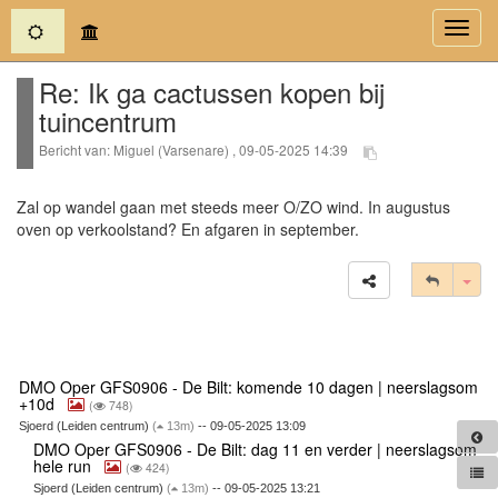
(current)
Toggl
navig
Re: Ik ga cactussen kopen bij
tuincentrum
Bericht van: Miguel (Varsenare) , 09-05-2025 14:39
Zal op wandel gaan met steeds meer O/ZO wind. In augustus
oven op verkoolstand? En afgaren in september.
Tog
DMO Oper GFS0906 - De Bilt: komende 10 dagen | neerslagsom
+10d
(
748)
Sjoerd (Leiden centrum)
(
13m)
-- 09-05-2025 13:09
DMO Oper GFS0906 - De Bilt: dag 11 en verder | neerslagsom
hele run
(
424)
Sjoerd (Leiden centrum)
(
13m)
-- 09-05-2025 13:21