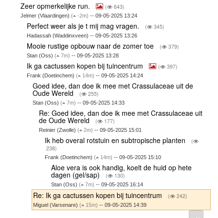
Zeer opmerkelijke run.
(
643)
Jelmer (Vlaardingen)
(
-2m)
-- 09-05-2025 13:24
Perfect weer als je t mij mag vragen.
(
345)
Hadassah (Waddinxveen) -- 09-05-2025 13:26
Mooie rustige opbouw naar de zomer toe
(
379)
Stan (Oss)
(
7m)
-- 09-05-2025 13:28
Ik ga cactussen kopen bij tuincentrum
(
397)
Frank (Doetinchem)
(
14m)
-- 09-05-2025 14:24
Goed idee, dan doe ik mee met Crassulaceae uit de
Oude Wereld
(
255)
Stan (Oss)
(
7m)
-- 09-05-2025 14:33
Re: Goed idee, dan doe ik mee met Crassulaceae uit
de Oude Wereld
(
177)
Reinier (Zwolle)
(
2m)
-- 09-05-2025 15:01
Ik heb overal rotstuin en subtropische planten
(
238)
Frank (Doetinchem)
(
14m)
-- 09-05-2025 15:10
Aloe vera is ook handig, koelt de huid op hete
dagen (gel/sap)
(
130)
Stan (Oss)
(
7m)
-- 09-05-2025 16:14
Re: Ik ga cactussen kopen bij tuincentrum
(
242)
Miguel (Varsenare)
(
15m)
-- 09-05-2025 14:39