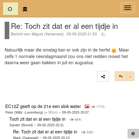
(current)
Toggl
navig
Re: Toch zit dat er al een tijdje in
Bericht van: Miguel (Varsenare) , 09-05-2025 21:50
Natuurlijk maar die omslag kan er ook zijn in de herfst
. Maar
zelfs 1 normale neerslagmaand zou ons niet redden moest het
daarna weer gaan bakken in juli en augustus.
Tog
EC12Z geeft op de 21e een slok water
(
1773)
Peter (Wiltz -Luxemburg)
(
381m)
-- 09-05-2025 20:07
Toch zit dat er al een tijdje in
(
664)
Sander (Boxtel) -- 09-05-2025 20:11
Re: Toch zit dat er al een tijdje in
(
538)
Mark (Zaanstad) -- 09-05-2025 20:13