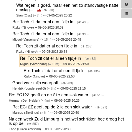
Wat regen is goed, maar een net zo standvastige natte
omslag...
(
870)
Stan (Oss)
(
7m)
-- 09-05-2025 20:22
Re: Toch zit dat er al een tijdje in
(
430)
Rizky (Ninove) -- 09-05-2025 20:39
Re: Toch zit dat er al een tijdje in
(
338)
Miguel (Varsenare)
(
15m)
-- 09-05-2025 20:48
Re: Toch zit dat er al een tijdje in
(
263)
Rizky (Ninove) -- 09-05-2025 20:58
Re: Toch zit dat er al een tijdje in
(
182)
Miguel (Varsenare)
(
15m)
-- 09-05-2025 21:50
Re: Toch zit dat er al een tijdje in
(
135)
Rizky (Ninove) -- 09-05-2025 22:58
Goed voor mijn weerpoll
(
203)
Hendrik (Londerzeel-B)
(
7m)
-- 09-05-2025 21:15
Re: EC12Z geeft op de 21e een slok water
(
518)
Herman (Den Helder)
(
4m)
-- 09-05-2025 20:23
Re: EC12Z geeft op de 21e een slok water
(
321)
Marcus (Sleidinge)
(
6m)
-- 09-05-2025 20:50
Na een week Zuid Limburg is het wel schrikken hoe droog het
is op de
(
557)
Theo (Buren Ameland) -- 09-05-2025 20:30