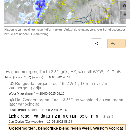
Klagen is van jezelf een slachtoffer maken. Verlaat de situatie, verander het of accepteer
het. Al het andere is krankzinnig.
Tog
goedemorgen, Tact 12.3°, grijs, HZ, windstil WZW, 1017 hPa
Marc (Lierde O-Vl)
(
45m)
-- 10-06-2025 07:11
Re: goedemorgen, Tact 15, ZW 4 , 13 mm ( vr t/m
vanmorgen ) grijs.
Wout (vlaardingen) -- 10-06-2025 08:16
Re: Goedemorgen, Tact 13,5°C en wachtend op wat regen
later vanochtend
Justin (Ede)
(
28m)
-- 10-06-2025 08:18
Lichte regen, vandaag 1,2 mm en juni op 61 mm
(
221)
Jan Gerke (Damwoude) -- 10-06-2025 08:28
Goedemorgen, behoorlijke plens regen weer. Welkom voordat