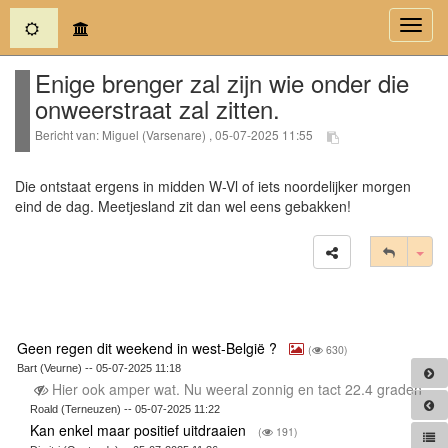
(current)
Toggl
navig
Enige brenger zal zijn wie onder die
onweerstraat zal zitten.
Bericht van: Miguel (Varsenare) , 05-07-2025 11:55
Die ontstaat ergens in midden W-Vl of iets noordelijker morgen
eind de dag. Meetjesland zit dan wel eens gebakken!
Tog
Geen regen dit weekend in west-België ?
(
630)
Bart (Veurne) -- 05-07-2025 11:18
Hier ook amper wat. Nu weeral zonnig en tact 22.4 graden
Roald (Terneuzen) -- 05-07-2025 11:22
Kan enkel maar positief uitdraaien
(
191)