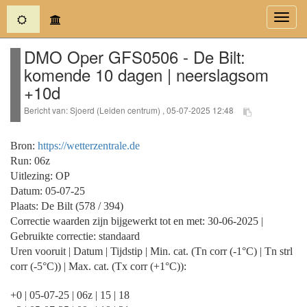
(current)
Toggl
navig
DMO Oper GFS0506 - De Bilt:
komende 10 dagen | neerslagsom
+10d
Bericht van: Sjoerd (Leiden centrum) , 05-07-2025 12:48
Bron:
https://wetterzentrale.de
Run: 06z
Uitlezing: OP
Datum: 05-07-25
Plaats: De Bilt (578 / 394)
Correctie waarden zijn bijgewerkt tot en met: 30-06-2025 |
Gebruikte correctie: standaard
Uren vooruit | Datum | Tijdstip | Min. cat. (Tn corr (-1°C) | Tn strl
corr (-5°C)) | Max. cat. (Tx corr (+1°C)):
+0 | 05-07-25 | 06z | 15 | 18