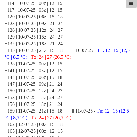
+114 | 10-07-25 | 00z | 12 | 15
+117 | 10-07-25 | 03z | 12 | 15
+120 | 10-07-25 | 06z | 15 | 18
+123 | 10-07-25 | 09z | 21 | 24
+126 | 10-07-25 | 12z | 24 | 27
+129 | 10-07-25 | 15z | 24 | 27
+132 | 10-07-25 | 18z | 21 | 24
+135 | 10-07-25 | 21z | 15 | 18 || 10-07-25 -
Tn: 12 | 15 (12,5
°C | 8,5 °C)
,
Tx: 24 | 27 (26,5 °C)
+138 | 11-07-25 | 00z | 12 | 15
+141 | 11-07-25 | 03z | 12 | 15
+144 | 11-07-25 | 06z | 15 | 18
+147 | 11-07-25 | 09z | 21 | 24
+150 | 11-07-25 | 12z | 24 | 27
+153 | 11-07-25 | 15z | 24 | 27
+156 | 11-07-25 | 18z | 21 | 24
+159 | 11-07-25 | 21z | 15 | 18 || 11-07-25 -
Tn: 12 | 15 (12,5
°C | 8,5 °C)
,
Tx: 24 | 27 (26,5 °C)
+162 | 12-07-25 | 00z | 15 | 18
+165 | 12-07-25 | 03z | 12 | 15