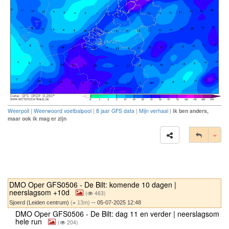
Weerpoll
|
Weerwoord voetbalpool
|
8 jaar GFS data
|
Mijn verhaal
|
ik ben anders,
maar ook ik mag er zijn
Tog
DMO Oper GFS0506 - De Bilt: komende 10 dagen |
neerslagsom +10d
(
463)
Sjoerd (Leiden centrum)
(
13m)
-- 05-07-2025 12:48
DMO Oper GFS0506 - De Bilt: dag 11 en verder | neerslagsom
hele run
(
204)