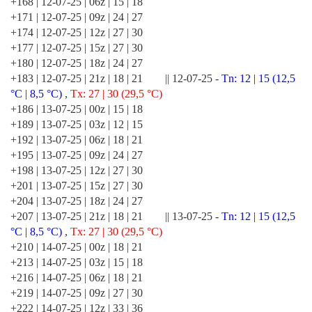
+168 | 12-07-25 | 06z | 15 | 18
+171 | 12-07-25 | 09z | 24 | 27
+174 | 12-07-25 | 12z | 27 | 30
+177 | 12-07-25 | 15z | 27 | 30
+180 | 12-07-25 | 18z | 24 | 27
+183 | 12-07-25 | 21z | 18 | 21 || 12-07-25 -
Tn: 12 | 15 (12,5
°C | 8,5 °C)
,
Tx: 27 | 30 (29,5 °C)
+186 | 13-07-25 | 00z | 15 | 18
+189 | 13-07-25 | 03z | 12 | 15
+192 | 13-07-25 | 06z | 18 | 21
+195 | 13-07-25 | 09z | 24 | 27
+198 | 13-07-25 | 12z | 27 | 30
+201 | 13-07-25 | 15z | 27 | 30
+204 | 13-07-25 | 18z | 24 | 27
+207 | 13-07-25 | 21z | 18 | 21 || 13-07-25 -
Tn: 12 | 15 (12,5
°C | 8,5 °C)
,
Tx: 27 | 30 (29,5 °C)
+210 | 14-07-25 | 00z | 18 | 21
+213 | 14-07-25 | 03z | 15 | 18
+216 | 14-07-25 | 06z | 18 | 21
+219 | 14-07-25 | 09z | 27 | 30
+222 | 14-07-25 | 12z | 33 | 36