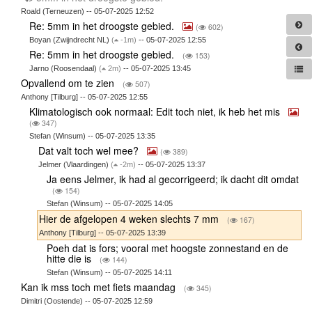
Roald (Terneuzen) -- 05-07-2025 12:52
Re: 5mm in het droogste gebied.
(
602)
Boyan (Zwijndrecht NL)
(
-1m)
-- 05-07-2025 12:55
Re: 5mm in het droogste gebied.
(
153)
Jarno (Roosendaal)
(
2m)
-- 05-07-2025 13:45
Opvallend om te zien
(
507)
Anthony [Tilburg] -- 05-07-2025 12:55
Klimatologisch ook normaal: Edit toch niet, ik heb het mis
(
347)
Stefan (Winsum) -- 05-07-2025 13:35
Dat valt toch wel mee?
(
389)
Jelmer (Vlaardingen)
(
-2m)
-- 05-07-2025 13:37
Ja eens Jelmer, ik had al gecorrigeerd; ik dacht dit omdat
(
154)
Stefan (Winsum) -- 05-07-2025 14:05
Hier de afgelopen 4 weken slechts 7 mm
(
167)
Anthony [Tilburg] -- 05-07-2025 13:39
Poeh dat is fors; vooral met hoogste zonnestand en de
hitte die is
(
144)
Stefan (Winsum) -- 05-07-2025 14:11
Kan ik mss toch met fiets maandag
(
345)
Dimitri (Oostende) -- 05-07-2025 12:59