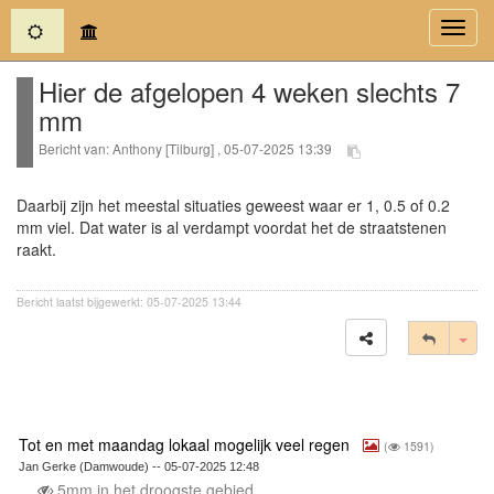
(current)
Toggl
navig
Hier de afgelopen 4 weken slechts 7
mm
Bericht van: Anthony [Tilburg] , 05-07-2025 13:39
Daarbij zijn het meestal situaties geweest waar er 1, 0.5 of 0.2
mm viel. Dat water is al verdampt voordat het de straatstenen
raakt.
Bericht laatst bijgewerkt: 05-07-2025 13:44
Tog
Tot en met maandag lokaal mogelijk veel regen
(
1591)
Jan Gerke (Damwoude) -- 05-07-2025 12:48
5mm in het droogste gebied.