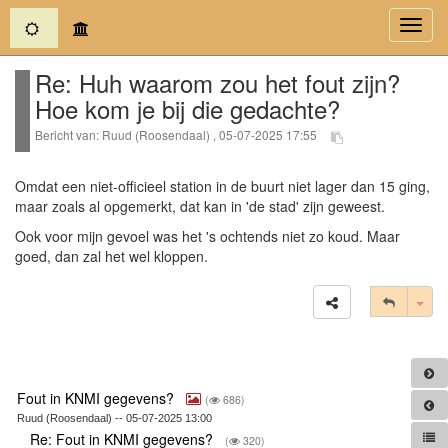
(current)
Toggl
navig
Re: Huh waarom zou het fout zijn?
Hoe kom je bij die gedachte?
Bericht van: Ruud (Roosendaal) , 05-07-2025 17:55
Omdat een niet-officieel station in de buurt niet lager dan 15 ging,
maar zoals al opgemerkt, dat kan in 'de stad' zijn geweest.
Ook voor mijn gevoel was het 's ochtends niet zo koud. Maar
goed, dan zal het wel kloppen.
Tog
Fout in KNMI gegevens?
(
686)
Ruud (Roosendaal) -- 05-07-2025 13:00
Re: Fout in KNMI gegevens?
(
320)