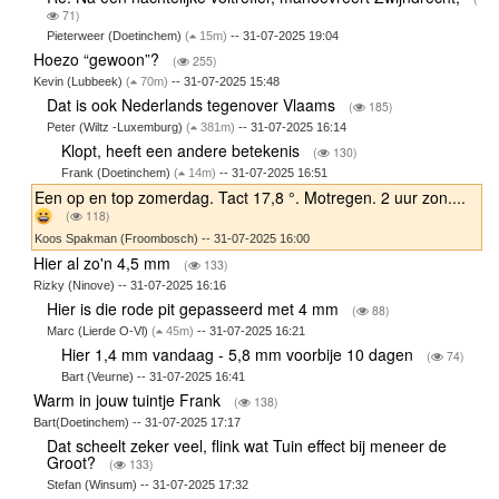
71)
Pieterweer (Doetinchem)
(
15m)
-- 31-07-2025 19:04
Hoezo “gewoon”?
(
255)
Kevin (Lubbeek)
(
70m)
-- 31-07-2025 15:48
Dat is ook Nederlands tegenover Vlaams
(
185)
Peter (Wiltz -Luxemburg)
(
381m)
-- 31-07-2025 16:14
Klopt, heeft een andere betekenis
(
130)
Frank (Doetinchem)
(
14m)
-- 31-07-2025 16:51
Een op en top zomerdag. Tact 17,8 °. Motregen. 2 uur zon....
(
118)
Koos Spakman (Froombosch) -- 31-07-2025 16:00
Hier al zo'n 4,5 mm
(
133)
Rizky (Ninove) -- 31-07-2025 16:16
Hier is die rode pit gepasseerd met 4 mm
(
88)
Marc (Lierde O-Vl)
(
45m)
-- 31-07-2025 16:21
Hier 1,4 mm vandaag - 5,8 mm voorbije 10 dagen
(
74)
Bart (Veurne) -- 31-07-2025 16:41
Warm in jouw tuintje Frank
(
138)
Bart(Doetinchem) -- 31-07-2025 17:17
Dat scheelt zeker veel, flink wat Tuin effect bij meneer de
Groot?
(
133)
Stefan (Winsum) -- 31-07-2025 17:32