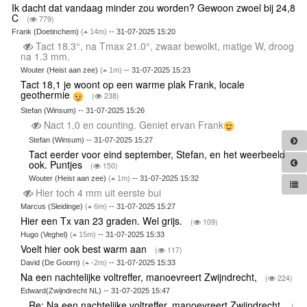
Ik dacht dat vandaag minder zou worden? Gewoon zwoel bij 24,8
C
(
779)
Frank (Doetinchem)
(
14m)
-- 31-07-2025 15:20
Tact 18.3°, na Tmax 21.0°, zwaar bewolkt, matige W, droog
na 1.3 mm.
Wouter (Heist aan zee)
(
1m)
-- 31-07-2025 15:23
Tact 18,1 je woont op een warme plak Frank, locale
geothermie
(
238)
Stefan (Winsum) -- 31-07-2025 15:26
Nact 1,0 en counting. Geniet ervan Frank
Stefan (Winsum) -- 31-07-2025 15:27
Tact eerder voor eind september, Stefan, en het weerbeeld
ook. Puntjes
(
150)
Wouter (Heist aan zee)
(
1m)
-- 31-07-2025 15:32
Hier toch 4 mm uit eerste bui
Marcus (Sleidinge)
(
6m)
-- 31-07-2025 15:27
Hier een Tx van 23 graden. Wel grijs.
(
109)
Hugo (Veghel)
(
15m)
-- 31-07-2025 15:33
Voelt hier ook best warm aan
(
117)
David (De Goorn)
(
-2m)
-- 31-07-2025 15:33
Na een nachtelijke voltreffer, manoevreert Zwijndrecht,
(
224)
Edward(Zwijndrecht NL) -- 31-07-2025 15:47
Re: Na een nachtelijke voltreffer, manoevreert Zwijndrecht,
(