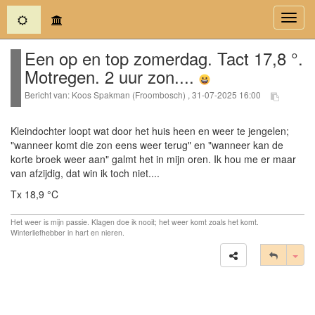
(current)
Toggl
navig
Een op en top zomerdag. Tact 17,8 °.
Motregen. 2 uur zon....
Bericht van: Koos Spakman (Froombosch) , 31-07-2025 16:00
Kleindochter loopt wat door het huis heen en weer te jengelen;
"wanneer komt die zon eens weer terug" en "wanneer kan de
korte broek weer aan" galmt het in mijn oren. Ik hou me er maar
van afzijdig, dat win ik toch niet....
Tx 18,9 °C
Het weer is mijn passie. Klagen doe ik nooit; het weer komt zoals het komt.
Winterliefhebber in hart en nieren.
Tog