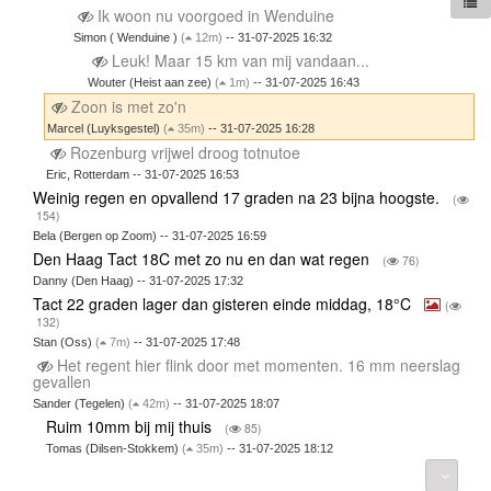
Ik woon nu voorgoed in Wenduine
Simon ( Wenduine )
(
12m)
-- 31-07-2025 16:32
Leuk! Maar 15 km van mij vandaan...
Wouter (Heist aan zee)
(
1m)
-- 31-07-2025 16:43
Zoon is met zo'n
Marcel (Luyksgestel)
(
35m)
-- 31-07-2025 16:28
Rozenburg vrijwel droog totnutoe
Eric, Rotterdam -- 31-07-2025 16:53
Weinig regen en opvallend 17 graden na 23 bijna hoogste.
(
154)
Bela (Bergen op Zoom) -- 31-07-2025 16:59
Den Haag Tact 18C met zo nu en dan wat regen
(
76)
Danny (Den Haag) -- 31-07-2025 17:32
Tact 22 graden lager dan gisteren einde middag, 18°C
(
132)
Stan (Oss)
(
7m)
-- 31-07-2025 17:48
Het regent hier flink door met momenten. 16 mm neerslag
gevallen
Sander (Tegelen)
(
42m)
-- 31-07-2025 18:07
Ruim 10mm bij mij thuis
(
85)
Tomas (Dilsen-Stokkem)
(
35m)
-- 31-07-2025 18:12