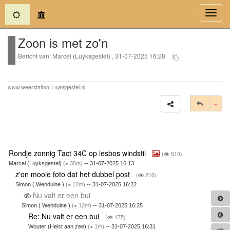
(current)
Toggl
navig
Zoon is met zo'n
Bericht van: Marcel (Luyksgestel) , 31-07-2025 16:28
www.weerstation-Luyksgestel.nl
Tog
Rondje zonnig Tact 34C op lesbos windstil
(
510)
Marcel (Luyksgestel)
(
35m)
-- 31-07-2025 16:13
z'on mooie foto dat het dubbel post
(
210)
Simon ( Wenduine )
(
12m)
-- 31-07-2025 16:22
Nu valt er een bui
Simon ( Wenduine )
(
12m)
-- 31-07-2025 16:25
Re: Nu valt er een bui
(
175)
Wouter (Heist aan zee)
(
1m)
-- 31-07-2025 16:31