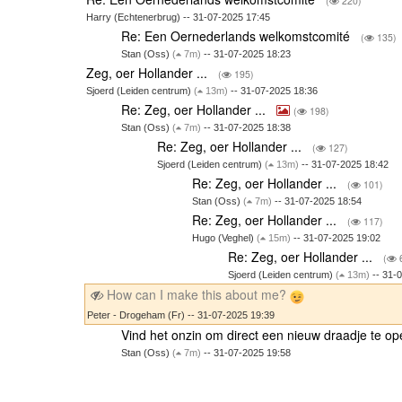
(
220)
Harry (Echtenerbrug) -- 31-07-2025 17:45
Re: Een Oernederlands welkomstcomité
(
135)
Stan (Oss)
(
7m)
-- 31-07-2025 18:23
Zeg, oer Hollander ...
(
195)
Sjoerd (Leiden centrum)
(
13m)
-- 31-07-2025 18:36
Re: Zeg, oer Hollander ...
(
198)
Stan (Oss)
(
7m)
-- 31-07-2025 18:38
Re: Zeg, oer Hollander ...
(
127)
Sjoerd (Leiden centrum)
(
13m)
-- 31-07-2025 18:42
Re: Zeg, oer Hollander ...
(
101)
Stan (Oss)
(
7m)
-- 31-07-2025 18:54
Re: Zeg, oer Hollander ...
(
117)
Hugo (Veghel)
(
15m)
-- 31-07-2025 19:02
Re: Zeg, oer Hollander ...
(
6
Sjoerd (Leiden centrum)
(
13m)
-- 31-
How can I make this about me?
Peter - Drogeham (Fr) -- 31-07-2025 19:39
Vind het onzin om direct een nieuw draadje te o
Stan (Oss)
(
7m)
-- 31-07-2025 19:58