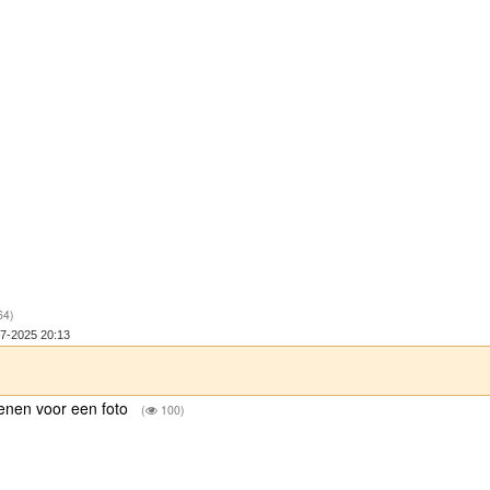
4)
07-2025 20:13
penen voor een foto
(
100)