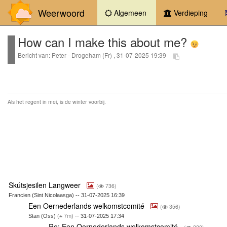
Weerwoord
(current)
Algemeen
Verdieping
How can I make this about me?
Bericht van: Peter - Drogeham (Fr) , 31-07-2025 19:39
Als het regent in mei, is de winter voorbij.
Skútsjesilen Langweer
(
736)
Francien (Sint Nicolaasga) -- 31-07-2025 16:39
Een Oernederlands welkomstcomité
(
356)
Stan (Oss)
(
7m)
-- 31-07-2025 17:34
Re: Een Oernederlands welkomstcomité