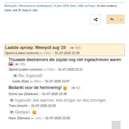
Weerpoll
|
Weerwoord voetbalpool
|
8 jaar GFS data
|
Mijn verhaal
|
ik ben anders,
maar ook ik mag er zijn
Tog
Laatste oproep: Weerpoll aug '25
(
122)
Sjoerd (Leiden centrum)
(
13m)
-- 31-07-2025 21:39
Trouwste deelnemers die zojuist nog niet ingeschreven waren
(
125)
Sjoerd (Leiden centrum)
(
13m)
-- 31-07-2025 22:17
Re: Ingevuld!
Justin (Ede)
(
28m)
-- 31-07-2025 22:47
Bedankt voor de herinnering!
(
62)
Gerrit-Jan (Dokkum) -- 31-07-2025 22:39
Ingevuld: iets warmer, iets droger en iets zonniger.
Theo Utrecht -- 31-07-2025 22:53
Gedaan.
Hans (Diemen)
(
-1m)
-- 31-07-2025 23:26