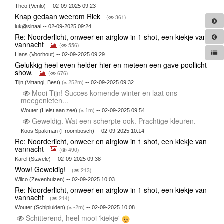
Theo (Venlo) -- 02-09-2025 09:23
Knap gedaan weerom Rick
(
361)
luk@sinaai -- 02-09-2025 09:24
Re: Noorderlicht, onweer en airglow in 1 shot, een kiekje van
vannacht
(
556)
Hans (Voorhout) -- 02-09-2025 09:29
Gelukkig heel even helder hier en meteen een gave poollicht
show.
(
676)
Tijn (Vittangi, Best)
(
252m)
-- 02-09-2025 09:32
Mooi Tijn! Succes komende winter en laat ons
meegenieten...
Wouter (Heist aan zee)
(
1m)
-- 02-09-2025 09:54
Geweldig. Wat een scherpte ook. Prachtige kleuren.
Koos Spakman (Froombosch) -- 02-09-2025 10:14
Re: Noorderlicht, onweer en airglow in 1 shot, een kiekje van
vannacht
(
490)
Karel (Stavele) -- 02-09-2025 09:38
Wow! Geweldig!
(
213)
Wilco (Zevenhuizen) -- 02-09-2025 10:03
Re: Noorderlicht, onweer en airglow in 1 shot, een kiekje van
vannacht
(
214)
Wouter (Schipluiden)
(
-2m)
-- 02-09-2025 10:08
Schitterend, heel mooi 'kiekje'