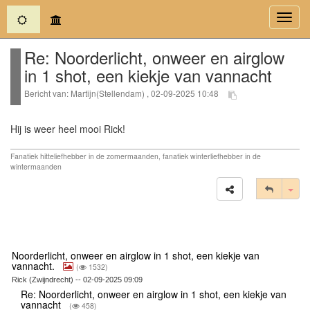
(current)
Toggl
navig
Re: Noorderlicht, onweer en airglow
in 1 shot, een kiekje van vannacht
Bericht van: Martijn(Stellendam) , 02-09-2025 10:48
Hij is weer heel mooi Rick!
Fanatiek hitteliefhebber in de zomermaanden, fanatiek winterliefhebber in de
wintermaanden
Tog
Noorderlicht, onweer en airglow in 1 shot, een kiekje van
vannacht.
(
1532)
Rick (Zwijndrecht) -- 02-09-2025 09:09
Re: Noorderlicht, onweer en airglow in 1 shot, een kiekje van
vannacht
(
458)