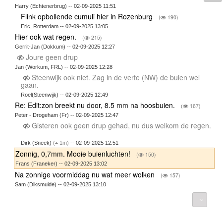
Harry (Echtenerbrug) -- 02-09-2025 11:51
Flink opbollende cumuli hier in Rozenburg
(
190)
Eric, Rotterdam -- 02-09-2025 13:05
Hier ook wat regen.
(
215)
Gerrit-Jan (Dokkum) -- 02-09-2025 12:27
Joure geen drup
Jan (Workum, FRL) -- 02-09-2025 12:28
Steenwijk ook niet. Zag in de verte (NW) de buien wel
gaan.
Roel(Steenwijk) -- 02-09-2025 12:49
Re: Edit:zon breekt nu door, 8.5 mm na hoosbuien.
(
167)
Peter - Drogeham (Fr) -- 02-09-2025 12:47
Gisteren ook geen drup gehad, nu dus welkom de regen.
Dirk (Sneek)
(
1m)
-- 02-09-2025 12:51
Zonnig, 0,7mm. Mooie buienluchten!
(
150)
Frans (Franeker) -- 02-09-2025 13:02
Na zonnige voormiddag nu wat meer wolken
(
157)
Sam (Diksmuide) -- 02-09-2025 13:10