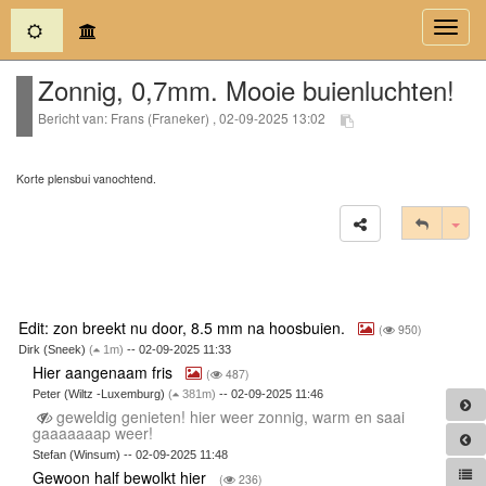
(current)
Toggl
navig
Zonnig, 0,7mm. Mooie buienluchten!
Bericht van: Frans (Franeker) , 02-09-2025 13:02
Korte plensbui vanochtend.
Tog
Edit: zon breekt nu door, 8.5 mm na hoosbuien.
(
950)
Dirk (Sneek)
(
1m)
-- 02-09-2025 11:33
Hier aangenaam fris
(
487)
Peter (Wiltz -Luxemburg)
(
381m)
-- 02-09-2025 11:46
geweldig genieten! hier weer zonnig, warm en saai
gaaaaaaap weer!
Stefan (Winsum) -- 02-09-2025 11:48
Gewoon half bewolkt hier
(
236)