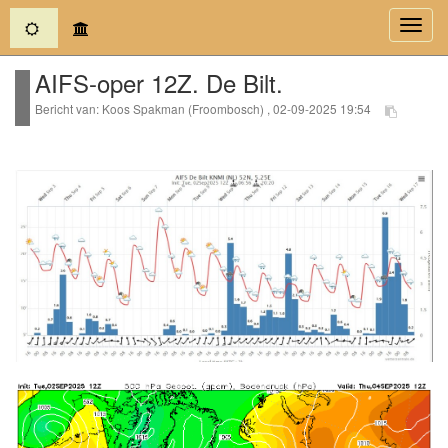
(current)
Toggl
navig
AIFS-oper 12Z. De Bilt.
Bericht van: Koos Spakman (Froombosch) , 02-09-2025 19:54