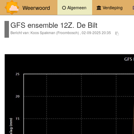
Weerwoord
(current)
Algemeen
Verdieping
GFS ensemble 12Z. De Bilt
Bericht van: Koos Spakman (Froombosch) , 02-09-2025 20:35