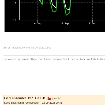
Bericht laatst bijgewerkt: 02-09-2025 22:09
Het weer is mijn passie. Klagen doe ik nooit; het weer komt zoals het komt. Winterliefhebber
GFS ensemble 12Z. De Bilt
(
434)
Koos Spakman (Froombosch) -- 02-09-2025 20:35