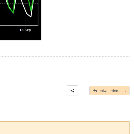
Tog
antwoorden