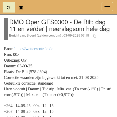
(current)
Toggl
navig
DMO Oper GFS0300 - De Bilt: dag
11 en verder | neerslagsom hele dag
Bericht van: Sjoerd (Leiden centrum) , 03-09-2025 07:18
Bron:
https://wetterzentrale.de
Run: 00z
Uitlezing: OP
Datum: 03-09-25
Plaats: De Bilt (578 / 394)
Correctie waarden zijn bijgewerkt tot en met: 31-08-2025 |
Gebruikte correctie: standaard
Uren vooruit | Datum | Tijdstip | Min. cat. (Tn corr (-1°C) | Tn strl
corr (-5°C)) | Max. cat. (Tx corr (+0,9°C)):
+264 | 14-09-25 | 00z | 12 | 15
+267 | 14-09-25 | 03z | 12 | 15