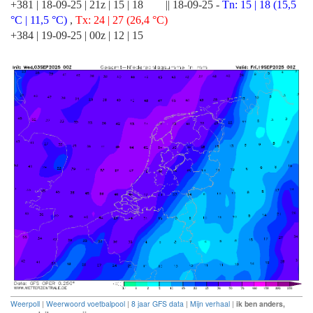
+381 | 18-09-25 | 21z | 15 | 18 || 18-09-25 -
Tn: 15 | 18 (15,5
°C | 11,5 °C)
,
Tx: 24 | 27 (26,4 °C)
+384 | 19-09-25 | 00z | 12 | 15
Weerpoll
|
Weerwoord voetbalpool
|
8 jaar GFS data
|
Mijn verhaal
|
ik ben anders,