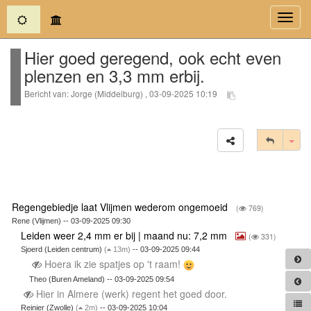
(current)
Toggl
navig
Hier goed geregend, ook echt even
plenzen en 3,3 mm erbij.
Bericht van: Jorge (Middelburg) , 03-09-2025 10:19
Tog
Regengebiedje laat Vlijmen wederom ongemoeid
(
769)
Rene (Vlijmen) -- 03-09-2025 09:30
Leiden weer 2,4 mm er bij | maand nu: 7,2 mm
(
331)
Sjoerd (Leiden centrum)
(
13m)
-- 03-09-2025 09:44
Hoera ik zie spatjes op 't raam!
Theo (Buren Ameland) -- 03-09-2025 09:54
Hier in Almere (werk) regent het goed door.
Reinier (Zwolle)
(
2m)
-- 03-09-2025 10:04