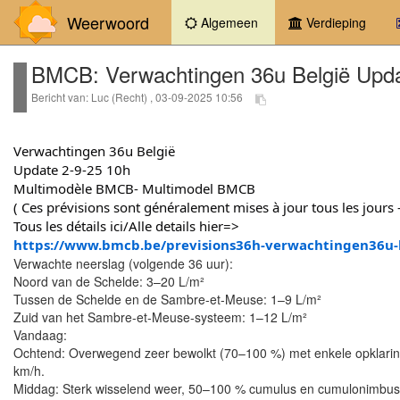
Weerwoord
(current)
Algemeen
Verdieping
BMCB: Verwachtingen 36u België Upda
Bericht van: Luc (Recht) , 03-09-2025 10:56
Verwachtingen 36u België
Update 2-9-25 10h
Multimodèle BMCB- Multimodel BMCB
( Ces prévisions sont généralement mises à jour tous les jour
Tous les détails ici/Alle details hier=>
https://www.bmcb.be/previsions36h-verwachtingen36u
Verwachte neerslag (volgende 36 uur):
Noord van de Schelde: 3–20 L/m²
Tussen de Schelde en de Sambre-et-Meuse: 1–9 L/m²
Zuid van het Sambre-et-Meuse-systeem: 1–12 L/m²
Vandaag:
Ochtend: Overwegend zeer bewolkt (70–100 %) met enkele opklaringe
km/h.
Middag: Sterk wisselend weer, 50–100 % cumulus en cumulonimbus. 