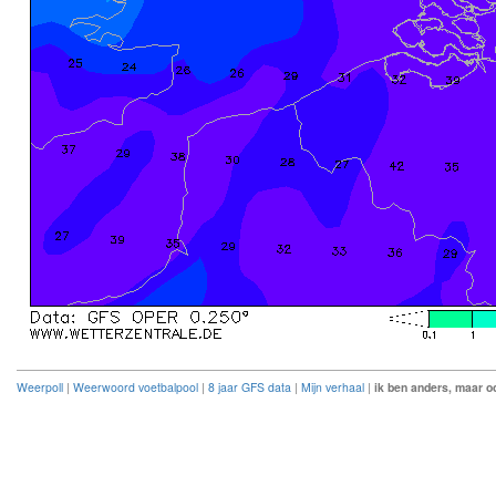
Weerpoll
|
Weerwoord voetbalpool
|
8 jaar GFS data
|
Mijn verhaal
|
ik ben anders, maar oo