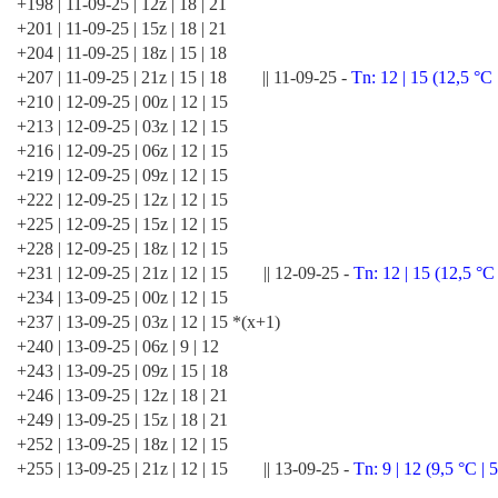
+198 | 11-09-25 | 12z | 18 | 21
+201 | 11-09-25 | 15z | 18 | 21
+204 | 11-09-25 | 18z | 15 | 18
+207 | 11-09-25 | 21z | 15 | 18 || 11-09-25 -
Tn: 12 | 15 (12,5 °C 
+210 | 12-09-25 | 00z | 12 | 15
+213 | 12-09-25 | 03z | 12 | 15
+216 | 12-09-25 | 06z | 12 | 15
+219 | 12-09-25 | 09z | 12 | 15
+222 | 12-09-25 | 12z | 12 | 15
+225 | 12-09-25 | 15z | 12 | 15
+228 | 12-09-25 | 18z | 12 | 15
+231 | 12-09-25 | 21z | 12 | 15 || 12-09-25 -
Tn: 12 | 15 (12,5 °C 
+234 | 13-09-25 | 00z | 12 | 15
+237 | 13-09-25 | 03z | 12 | 15 *(x+1)
+240 | 13-09-25 | 06z | 9 | 12
+243 | 13-09-25 | 09z | 15 | 18
+246 | 13-09-25 | 12z | 18 | 21
+249 | 13-09-25 | 15z | 18 | 21
+252 | 13-09-25 | 18z | 12 | 15
+255 | 13-09-25 | 21z | 12 | 15 || 13-09-25 -
Tn: 9 | 12 (9,5 °C | 