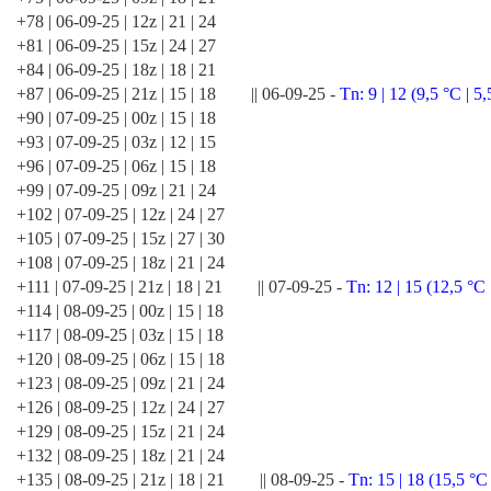
+78 | 06-09-25 | 12z | 21 | 24
+81 | 06-09-25 | 15z | 24 | 27
+84 | 06-09-25 | 18z | 18 | 21
+87 | 06-09-25 | 21z | 15 | 18 || 06-09-25 -
Tn: 9 | 12 (9,5 °C | 5,
+90 | 07-09-25 | 00z | 15 | 18
+93 | 07-09-25 | 03z | 12 | 15
+96 | 07-09-25 | 06z | 15 | 18
+99 | 07-09-25 | 09z | 21 | 24
+102 | 07-09-25 | 12z | 24 | 27
+105 | 07-09-25 | 15z | 27 | 30
+108 | 07-09-25 | 18z | 21 | 24
+111 | 07-09-25 | 21z | 18 | 21 || 07-09-25 -
Tn: 12 | 15 (12,5 °C 
+114 | 08-09-25 | 00z | 15 | 18
+117 | 08-09-25 | 03z | 15 | 18
+120 | 08-09-25 | 06z | 15 | 18
+123 | 08-09-25 | 09z | 21 | 24
+126 | 08-09-25 | 12z | 24 | 27
+129 | 08-09-25 | 15z | 21 | 24
+132 | 08-09-25 | 18z | 21 | 24
+135 | 08-09-25 | 21z | 18 | 21 || 08-09-25 -
Tn: 15 | 18 (15,5 °C 