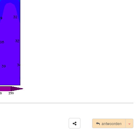
Tog
antwoorden