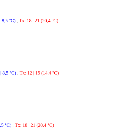
| 8,5 °C)
,
Tx: 18 | 21 (20,4 °C)
| 8,5 °C)
,
Tx: 12 | 15 (14,4 °C)
5,5 °C)
,
Tx: 18 | 21 (20,4 °C)