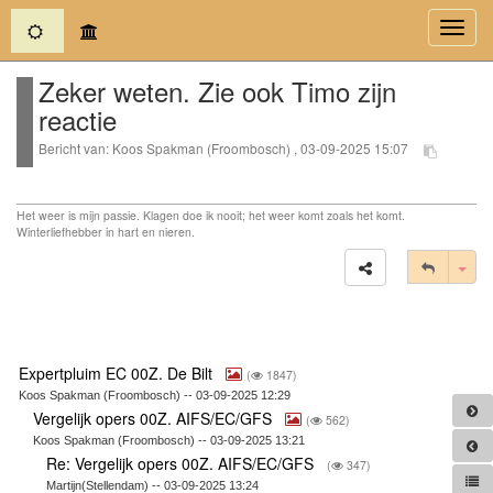
(current)
Toggl
navig
Zeker weten. Zie ook Timo zijn
reactie
Bericht van: Koos Spakman (Froombosch) , 03-09-2025 15:07
Het weer is mijn passie. Klagen doe ik nooit; het weer komt zoals het komt.
Winterliefhebber in hart en nieren.
Tog
Expertpluim EC 00Z. De Bilt
(
1847)
Koos Spakman (Froombosch) -- 03-09-2025 12:29
Vergelijk opers 00Z. AIFS/EC/GFS
(
562)
Koos Spakman (Froombosch) -- 03-09-2025 13:21
Re: Vergelijk opers 00Z. AIFS/EC/GFS
(
347)
Martijn(Stellendam) -- 03-09-2025 13:24