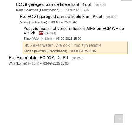
EC zit geregeld aan de koele kant. Klopt
(
429)
Koos Spakman (Froombosch) -- 03-09-2025 13:26
Re: EC zit geregeld aan de koele kant. Klopt
(
303)
Martijn(Stellendam) -- 03-09-2025 13:42
Yep, zie maar het verschil tussen AIFS en ECMWF op
+192h
(
324)
Timo (Velp)
(
18m)
-- 03-09-2025 15:00
Zeker weten. Zie ook Timo zijn reactie
Koos Spakman (Froombosch) -- 03-09-2025 15:07
Re: Expertpluim EC 00Z. De Bilt
(
258)
Wim (Lomm)
(
18m)
-- 03-09-2025 15:06