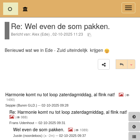
(current)
Toggl
navig
Re: Wel even de som pakken.
Bericht van: Alex (Ede) , 02-10-2025 11:23
Benieuwd wat we in Ede - Zuid uiteindelijk krijgen
Tog
Harmonie komt nu tot loop zaterdagmiddag, al flink nat!
(
1490)
Seppie (Buren GLD.) -- 02-10-2025 09:28
Re: Harmonie komt nu tot loop zaterdagmiddag, al flink nat!
(
988)
Frans Udenhout -- 02-10-2025 09:31
Wel even de som pakken.
(
1089)
Justin (noordeloos)
(
-2m)
-- 02-10-2025 09:37