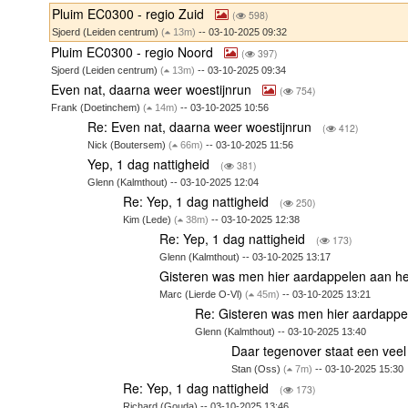
Pluim EC0300 - regio Zuid
(
598)
Sjoerd (Leiden centrum)
(
13m)
-- 03-10-2025 09:32
Pluim EC0300 - regio Noord
(
397)
Sjoerd (Leiden centrum)
(
13m)
-- 03-10-2025 09:34
Even nat, daarna weer woestijnrun
(
754)
Frank (Doetinchem)
(
14m)
-- 03-10-2025 10:56
Re: Even nat, daarna weer woestijnrun
(
412)
Nick (Boutersem)
(
66m)
-- 03-10-2025 11:56
Yep, 1 dag nattigheid
(
381)
Glenn (Kalmthout) -- 03-10-2025 12:04
Re: Yep, 1 dag nattigheid
(
250)
Kim (Lede)
(
38m)
-- 03-10-2025 12:38
Re: Yep, 1 dag nattigheid
(
173)
Glenn (Kalmthout) -- 03-10-2025 13:17
Gisteren was men hier aardappelen aan het
Marc (Lierde O-Vl)
(
45m)
-- 03-10-2025 13:21
Re: Gisteren was men hier aardappel
Glenn (Kalmthout) -- 03-10-2025 13:40
Daar tegenover staat een veel
Stan (Oss)
(
7m)
-- 03-10-2025 15:30
Re: Yep, 1 dag nattigheid
(
173)
Richard (Gouda) -- 03-10-2025 13:46