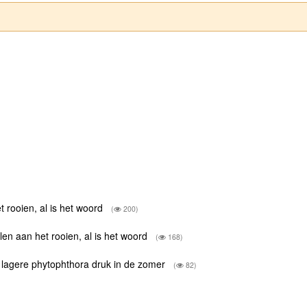
 rooien, al is het woord
(
200)
en aan het rooien, al is het woord
(
168)
 lagere phytophthora druk in de zomer
(
82)