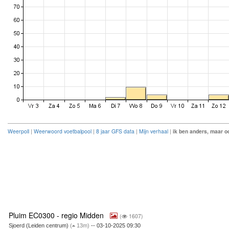
Weerpoll
|
Weerwoord voetbalpool
|
8 jaar GFS data
|
Mijn verhaal
|
ik ben anders, maar oo
Pluim EC0300 - regio Midden
(
1607)
Sjoerd (Leiden centrum)
(
13m)
-- 03-10-2025 09:30