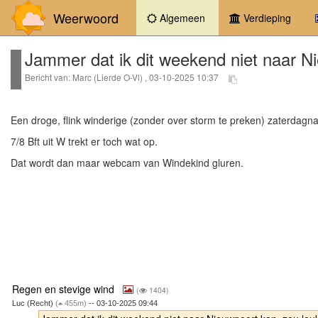
Weerwoord
(current)
Algemeen
Verdieping
Jammer dat ik dit weekend niet naar Ni
Bericht van: Marc (Lierde O-Vl) , 03-10-2025 10:37
Een droge, flink winderige (zonder over storm te preken) zaterda
7/8 Bft uit W trekt er toch wat op.
Dat wordt dan maar webcam van Windekind gluren.
Regen en stevige wind
(
1404)
Luc (Recht)
(
455m)
-- 03-10-2025 09:44