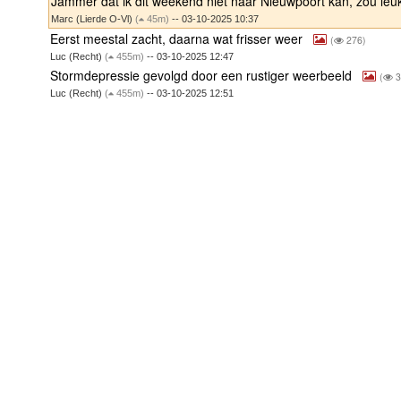
Jammer dat ik dit weekend niet naar Nieuwpoort kan, zou leuk
Marc (Lierde O-Vl)
(
45m)
-- 03-10-2025 10:37
Eerst meestal zacht, daarna wat frisser weer
(
276)
Luc (Recht)
(
455m)
-- 03-10-2025 12:47
Stormdepressie gevolgd door een rustiger weerbeeld
(
3
Luc (Recht)
(
455m)
-- 03-10-2025 12:51